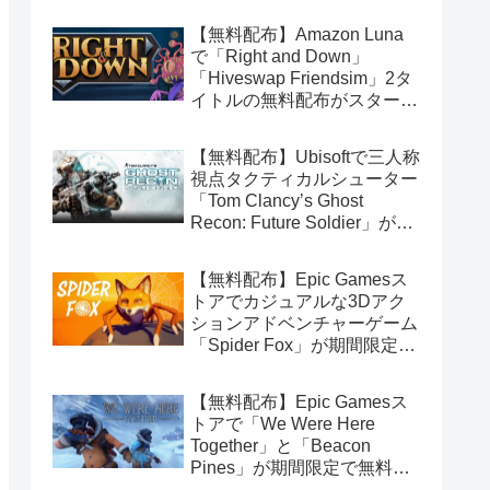
【無料配布】Amazon Luna
で「Right and Down」
「Hiveswap Friendsim」2タ
イトルの無料配布がスタート
（Amazon Prime会員限定）
【無料配布】Ubisoftで三人称
視点タクティカルシューター
「Tom Clancy’s Ghost
Recon: Future Soldier」が期
間限定で無料配布中（Ubisoft
Connect版）
【無料配布】Epic Gamesス
トアでカジュアルな3Dアク
ションアドベンチャーゲーム
「Spider Fox」が期間限定で
無料配布中
【無料配布】Epic Gamesス
トアで「We Were Here
Together」と「Beacon
Pines」が期間限定で無料配
布中