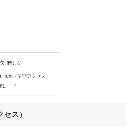
次
host Hunt（早期アクセス）
布は…？
期アクセス）