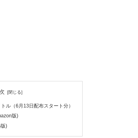
次
イトル（6月13日配布スタート分）
Amazon版)
G版)