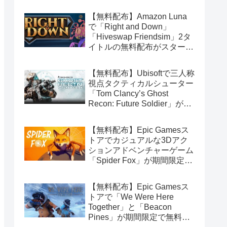
【無料配布】Amazon Luna
で「Right and Down」
「Hiveswap Friendsim」2タ
イトルの無料配布がスタート
（Amazon Prime会員限定）
【無料配布】Ubisoftで三人称
視点タクティカルシューター
「Tom Clancy’s Ghost
Recon: Future Soldier」が期
間限定で無料配布中（Ubisoft
Connect版）
【無料配布】Epic Gamesス
トアでカジュアルな3Dアク
ションアドベンチャーゲーム
「Spider Fox」が期間限定で
無料配布中
【無料配布】Epic Gamesス
トアで「We Were Here
Together」と「Beacon
Pines」が期間限定で無料配