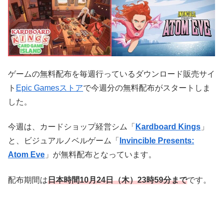
ゲームの無料配布を毎週行っているダウンロード販売サイ
ト
Epic Gamesストア
で今週分の無料配布がスタートしま
した。
今週は、カードショップ経営シム「
Kardboard Kings
」
と、ビジュアルノベルゲーム「
Invincible Presents:
Atom Eve
」が無料配布となっています。
配布期間は
日本時
間10
月24
日（木）23時59分まで
です。