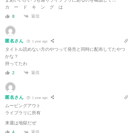
カ ー ド キ ン グ は
返信
8
匿名さん
1 year ago
タイトル読めない方のやつって発売と同時に配布してたやつ
かな？
持ってたわ
返信
2
匿名さん
1 year ago
ムービングアウト
ライブラリに所有
来週は地獄だぜ
返信
4