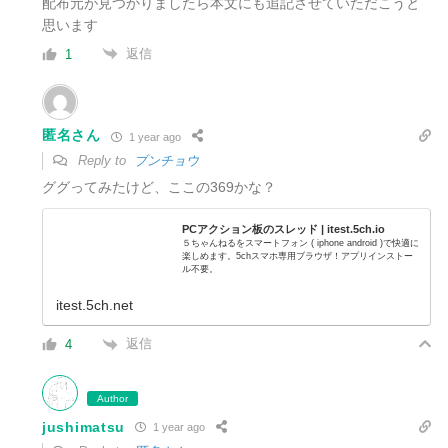
配布元が見つかりましたら本文にも追記させていただこうと
思います
返信
1
匿名さん
1 year ago
Reply to
ブンチョウ
ググってみたけど、ここの369かな？
PCアクション板のスレッド | itest.5ch.io
５ちゃんねるをスマートフォン ( iphone android )で快適に
楽しめます。5chスマホ専用ブラウザ！アプリインストー
ル不要。
itest.5ch.net
返信
4
Author
jushimatsu
1 year ago