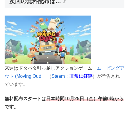
次回の無料配布は…？
来週はドタバタ引っ越しアクションゲーム「
ムービングア
ウト (Moving Out)
」（
Steam
：
非常に好評
）が予告され
ています。
無料配布スタートは
日本時間10
月25
日
（金）午前0時から
です。