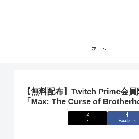
ホーム
【無料配布】Twitch Prim
「Max: The Curse of Br
X
Facebook