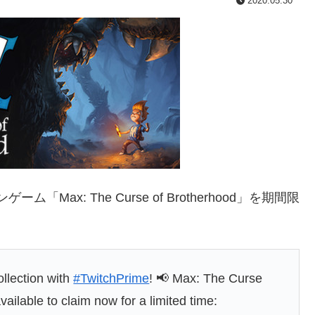
2020.05.30
「Max: The Curse of Brotherhood」を期間限
llection with
#TwitchPrime
! 📢 Max: The Curse
vailable to claim now for a limited time: