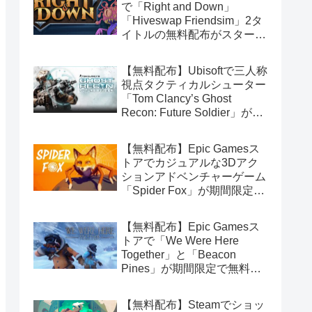
で「Right and Down」
「Hiveswap Friendsim」2タ
イトルの無料配布がスタート
（Amazon Prime会員限定）
【無料配布】Ubisoftで三人称
視点タクティカルシューター
「Tom Clancy’s Ghost
Recon: Future Soldier」が期
間限定で無料配布中（Ubisoft
Connect版）
【無料配布】Epic Gamesス
トアでカジュアルな3Dアク
ションアドベンチャーゲーム
「Spider Fox」が期間限定で
無料配布中
【無料配布】Epic Gamesス
トアで「We Were Here
Together」と「Beacon
Pines」が期間限定で無料配
布中
【無料配布】Steamでショッ