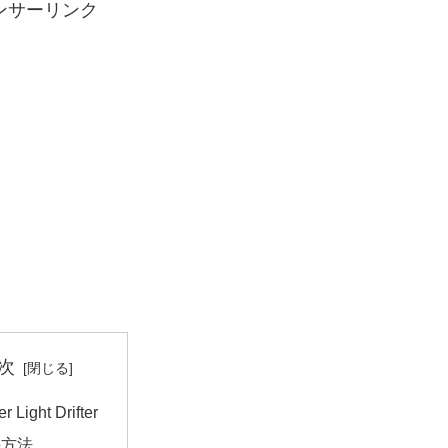
ンサーリンク
次
r Light Drifter
手方法