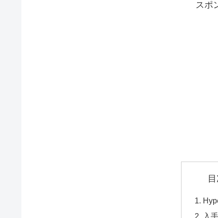
スポ
目
Hype
入