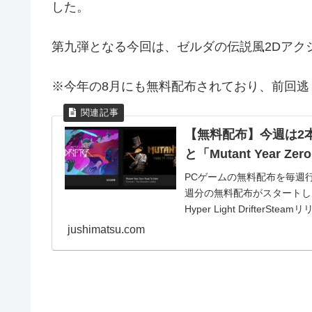
した。
第九弾となる今回は、ゼルダの伝説風2Dアクションゲー
※今年の8月にも無料配布されており、前回逃
【無料配布】今週は2本！Ep
と「Mutant Year Ze
PCゲームの無料配布を毎週行
週分の無料配布がスタートし
Hyper Light DrifterStea
jushimatsu.com