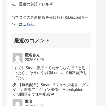
ん。重度の英語アレルギー。
当ブログの更新情報を受け取れるDiscordサー
バーは
こちら
。
最近のコメント
匿名さん
2026.08.06
すでにSteam版持ってたからなんで？と思
ったら、そういや以前Lenovoで無料配布し
てたな
【無料配布】Steamでショップ経営 + ダン
ジョン探索アクションRPG「Moonlighter」
が期間限定で無料配布中
匿名