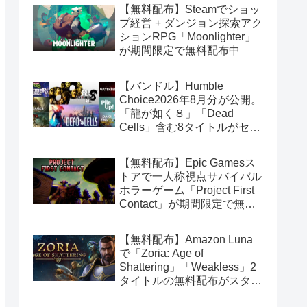
【無料配布】Steamでショッ
プ経営 + ダンジョン探索アク
ションRPG「Moonlighter」
が期間限定で無料配布中
【バンドル】Humble
Choice2026年8月分が公開。
「龍が如く８」「Dead
Cells」含む8タイトルがセッ
トで14.99ドル
【無料配布】Epic Gamesス
トアで一人称視点サバイバル
ホラーゲーム「Project First
Contact」が期間限定で無料
配布中
【無料配布】Amazon Luna
で「Zoria: Age of
Shattering」「Weakless」2
タイトルの無料配布がスター
ト（Amazon Prime会員限