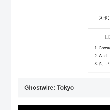
スポ
目
Ghostw
Witch I
次回
Ghostwire: Tokyo