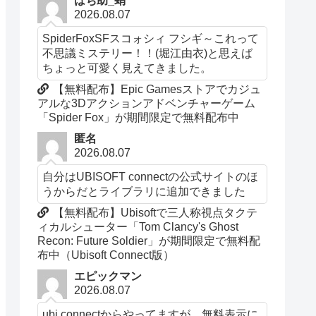
はち助_蛸
2026.08.07
SpiderFoxSFスコォシィ フシギ～これって
不思議ミステリー！！(堀江由衣)と思えば
ちょっと可愛く見えてきました。
【無料配布】Epic Gamesストアでカジュ
アルな3Dアクションアドベンチャーゲーム
「Spider Fox」が期間限定で無料配布中
匿名
2026.08.07
自分はUBISOFT connectの公式サイトのほ
うからだとライブラリに追加できました
【無料配布】Ubisoftで三人称視点タクテ
ィカルシューター「Tom Clancy's Ghost
Recon: Future Soldier」が期間限定で無料配
布中（Ubisoft Connect版）
エピックマン
2026.08.07
ubi connectからやってますが、無料表示に