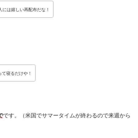
人には嬉しい再配布だな！
って寝るだけや！
で
です。（米国でサマータイムが終わるので来週から