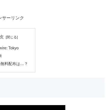
ンサーリンク
次
ire: Tokyo
t
の無料配布は…？