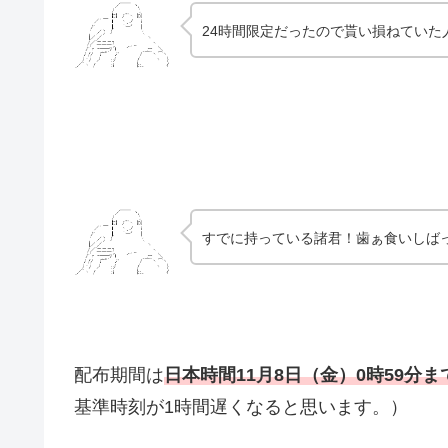
24時間限定だったので貰い損ねていた
すでに持っている諸君！歯ぁ食いしば
配布期間は
日本時
間11
月8
日（金）0時59分ま
基準時刻が1時間遅くなると思います。）