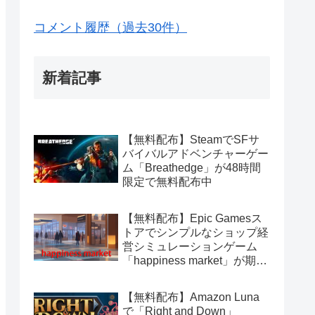
コメント履歴（過去30件）
新着記事
【無料配布】SteamでSFサ
バイバルアドベンチャーゲー
ム「Breathedge」が48時間
限定で無料配布中
【無料配布】Epic Gamesス
トアでシンプルなショップ経
営シミュレーションゲーム
「happiness market」が期間
限定で無料配布中
【無料配布】Amazon Luna
で「Right and Down」