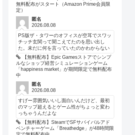
無料配布がスタート（Amazon Prime会員限
定）
匿名
2026.08.08
PS版ザ・タワーのオフィスが空耳でスワッ
チッチ玄関って聞こえてたのを思い出し
た。未だに何を言っていたのかわからない
【無料配布】Epic Gamesストアでシンプ
ルなショップ経営シミュレーションゲーム
「happiness market」が期間限定で無料配布
中
匿名
2026.08.08
すげー雰囲気いいし面白いんだけど、最初
のマップ超えるとゲーム性がちょっと変わ
っちゃうんだよな
【無料配布】SteamでSFサバイバルアド
ベンチャーゲーム「Breathedge」が48時間限
定で無料配布中