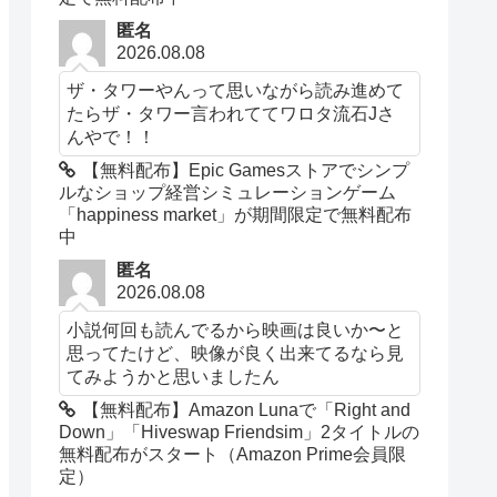
匿名
2026.08.08
ザ・タワーやんって思いながら読み進めて
たらザ・タワー言われててワロタ流石Jさ
んやで！！
【無料配布】Epic Gamesストアでシンプ
ルなショップ経営シミュレーションゲーム
「happiness market」が期間限定で無料配布
中
匿名
2026.08.08
小説何回も読んでるから映画は良いか〜と
思ってたけど、映像が良く出来てるなら見
てみようかと思いましたん
【無料配布】Amazon Lunaで「Right and
Down」「Hiveswap Friendsim」2タイトルの
無料配布がスタート（Amazon Prime会員限
定）