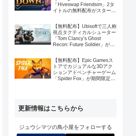
「Hiveswap Friendsim」2タ
イトルの無料配布がスタート
（Amazon Prime会員限定）
【無料配布】Ubisoftで三人称
視点タクティカルシューター
「Tom Clancy’s Ghost
Recon: Future Soldier」が期
間限定で無料配布中（Ubisoft
Connect版）
【無料配布】Epic Gamesス
トアでカジュアルな3Dアク
ションアドベンチャーゲーム
「Spider Fox」が期間限定で
無料配布中
更新情報はこちらから
ジュウシマツの鳥小屋をフォローする