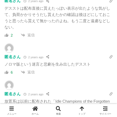
匿名さん
2 years ago
デスストは配布直後に貰えたっぽい表示が出たような気がし
て、負荷かかりそうだし貰えたかの確認は後ほどにしておこ
うと思ったら貰えて無かったのよね。もう二度と遠慮などし
ない。
返信
2
匿名さん
2 years ago
ノロマ版という迷言と悲劇を生み出したデススト
返信
6
匿名さん
2 years ago
放置系は以前に配布された「Idle Champions of the Forgotten
Realms」にハマった事があるから、これもハマりそうで怖い
な（笑
メニュー
ホーム
検索
トップ
サイドバー