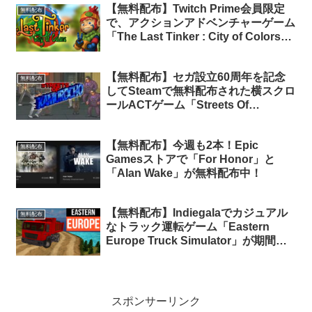
【無料配布】Twitch Prime会員限定
無料配布
で、アクションアドベンチャーゲーム
「The Last Tinker : City of Colors」
を期間限定で無料配布中
【無料配布】セガ設立60周年を記念
無料配布
してSteamで無料配布された横スクロ
ールACTゲーム「Streets Of
Kamurocho」が期間限定でアンコー
ル無料配布中
【無料配布】今週も2本！Epic
無料配布
Gamesストアで「For Honor」と
「Alan Wake」が無料配布中！
【無料配布】Indiegalaでカジュアル
無料配布
なトラック運転ゲーム「Eastern
Europe Truck Simulator」が期間限
定で無料配布中（再配布）
スポンサーリンク