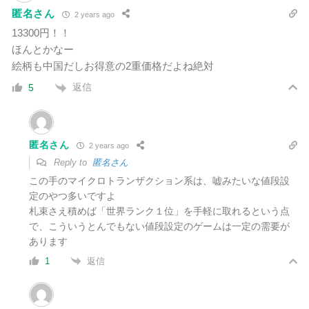
匿名さん
2 years ago
13300円！！
ほんとかなー
絵柄も中国だしお得意の2重価格だよね絶対
返信
5
匿名さん
2 years ago
Reply to
匿名さん
この手のマイクロトランザクション系は、嘘みたいな値段設
定のやつ多いですよ
札束さえ積めば「世界ランク１位」を手軽に取れるという点
で、こういうとんでもない値段設定のゲームは一定の需要が
あります
返信
1