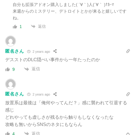
自分も拡張アドオン購入しました( ´∀｀)人(´∀｀ )ﾅｶｰﾏ
来週からのミステリー、デトロイトとかが来ると嬉しいです
ね。
返信
1
匿名さん
2 years ago
デスストのDLC隠ぺい事件から一年たったのか
返信
9
匿名さん
2 years ago
放置系は最後は「俺何やってんだ？」感に襲われて引退する
感じ
どれやっても虚しさが残るから触りもしなくなったな
攻略も無いからSNSのネタにもならん
返信
4