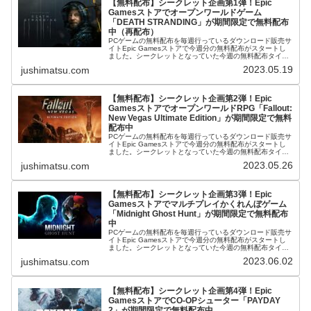
【無料配布】シークレット企画第1弾！Epic
Gamesストアでオープンワールドゲーム
「DEATH STRANDING」が期間限定で無料配布
中（再配布）
PCゲームの無料配布を毎週行っているダウンロード販売サ
イトEpic Gamesストアで今週分の無料配布がスタートし
ました。シークレットとなっていた今週の無料配布タイト
ルですが、オープンワールドゲーム「DEATH
2023.05.19
jushimatsu.com
STRANDING」が無料配...
【無料配布】シークレット企画第2弾！Epic
GamesストアでオープンワールドRPG「Fallout:
New Vegas Ultimate Edition」が期間限定で無料
配布中
PCゲームの無料配布を毎週行っているダウンロード販売サ
イトEpic Gamesストアで今週分の無料配布がスタートし
ました。シークレットとなっていた今週の無料配布タイト
ルですが、オープンワールドRPG「Fallout: New Vegas
2023.05.26
jushimatsu.com
U...
【無料配布】シークレット企画第3弾！Epic
Gamesストアでマルチプレイかくれんぼゲーム
「Midnight Ghost Hunt」が期間限定で無料配布
中
PCゲームの無料配布を毎週行っているダウンロード販売サ
イトEpic Gamesストアで今週分の無料配布がスタートし
ました。シークレットとなっていた今週の無料配布タイト
ルですが、マルチプレイかくれんぼゲーム「Midnight
2023.06.02
jushimatsu.com
Ghost Hu...
【無料配布】シークレット企画第4弾！Epic
GamesストアでCO-OPシューター「PAYDAY
2」が期間限定で無料配布中