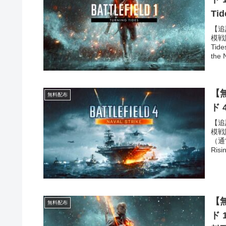
Ti
【追
模戦
Ti
the 
【無
無料配布
ド 
【追
模戦
（通
Risi
【無
無料配布
ド 