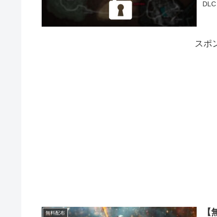
DLC
スポ
【無
無料配布