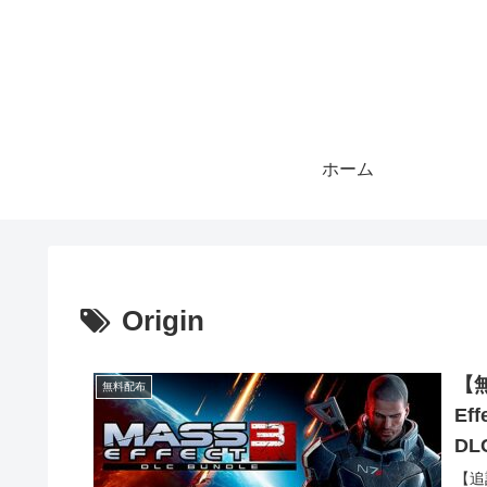
ホーム
Origin
【無
無料配布
Ef
DL
【追