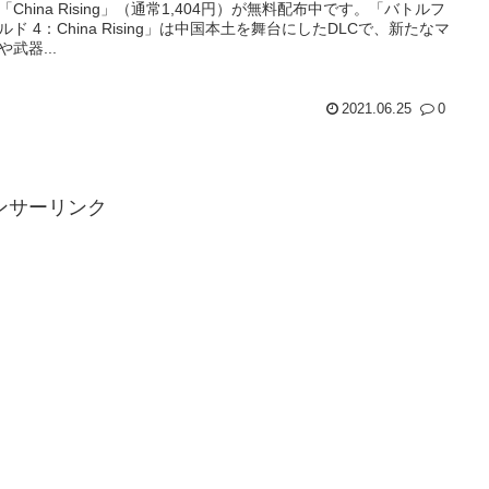
C「China Rising」（通常1,404円）が無料配布中です。「バトルフ
ルド 4：China Rising」は中国本土を舞台にしたDLCで、新たなマ
や武器...
2021.06.25
0
ンサーリンク