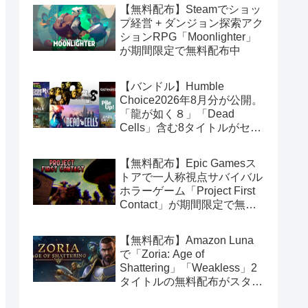
【無料配布】Steamでショッ
プ経営 + ダンジョン探索アク
ションRPG「Moonlighter」
が期間限定で無料配布中
【バンドル】Humble
Choice2026年8月分が公開。
「龍が如く８」「Dead
Cells」含む8タイトルがセッ
トで14.99ドル
【無料配布】Epic Gamesス
トアで一人称視点サバイバル
ホラーゲーム「Project First
Contact」が期間限定で無料
配布中
【無料配布】Amazon Luna
で「Zoria: Age of
Shattering」「Weakless」2
タイトルの無料配布がスター
ト（Amazon Prime会員限