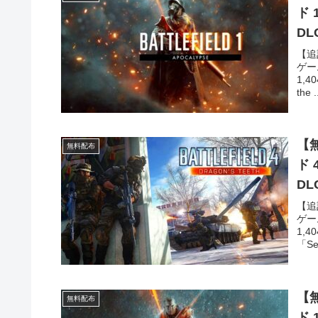
ド
DL
【追
ゲー
1,
the .
【無
無料配布
ド
DL
【追
ゲー
1,
「Sec
【無
無料配布
ド 