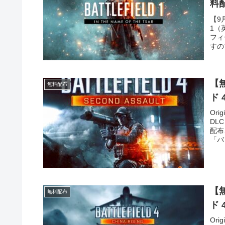
料
【9
1（
フィ
すの
【無
無料配布
ド 
Or
DL
配布
「バ
【無
無料配布
ド 
Or