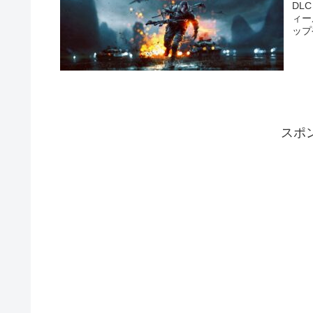
DL
ィー
ップ
スポ