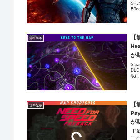
SF
Eff
【無
無料配布
Heat
が
Ste
DLC
版は
【無
無料配布
Pa
が
【追
ーレ