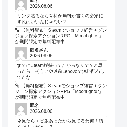
匿名
2026.08.06
リンク貼るなら有料か無料か書くの必須に
すればいいんじゃない？
【無料配布】Steamでショップ経営 + ダン
ジョン探索アクションRPG「Moonlighter」
が期間限定で無料配布中
匿名さん
2026.08.06
すでにSteam版持ってたからなんで？と思
ったら、そういや以前Lenovoで無料配布し
てたな
【無料配布】Steamでショップ経営 + ダン
ジョン探索アクションRPG「Moonlighter」
が期間限定で無料配布中
匿名
2026.08.06
今見たらエピ版あったから見てるわ何！積
んだままだと…？