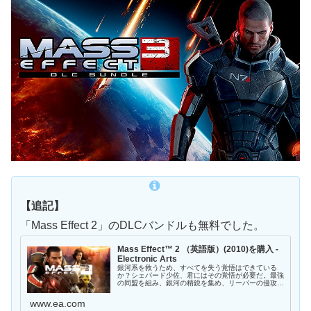
【追記】
「Mass Effect 2」のDLCバンドルも無料でした。
Mass Effect™ 2 （英語版）(2010)を購入 -
Electronic Arts
銀河系を救うため、すべてを失う覚悟はできている
か？シェパード少佐、君にはその覚悟が必要だ。最強
の同盟を組み、銀河の精鋭を集め、リーパーの侵攻に
屈することなく戦い続けよ。だが心せよ。宇宙規模の
戦いを前にして犠牲は避けられない。これまで以上に
www.ea.com
厳...