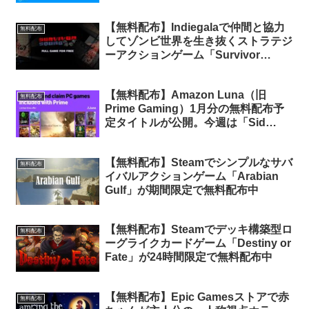
The Clone Wars」の無料配布がスタ
ート
【無料配布】Indiegalaで仲間と協力
無料配布
してゾンビ世界を生き抜くストラテジ
ーアクションゲーム「Survivor
Squad」が無料配布中
【無料配布】Amazon Luna（旧
無料配布
Prime Gaming）1月分の無料配布予
定タイトルが公開。今週は「Sid
Meier’s Civilization VI」
「Reflections of Life: Dark Architect
【無料配布】Steamでシンプルなサバ
– CE」2タイトルが無料配布（Prime
無料配布
イバルアクションゲーム「Arabian
会員限定）
Gulf」が期間限定で無料配布中
【無料配布】Steamでデッキ構築型ロ
無料配布
ーグライクカードゲーム「Destiny or
Fate」が24時間限定で無料配布中
【無料配布】Epic Gamesストアで赤
無料配布