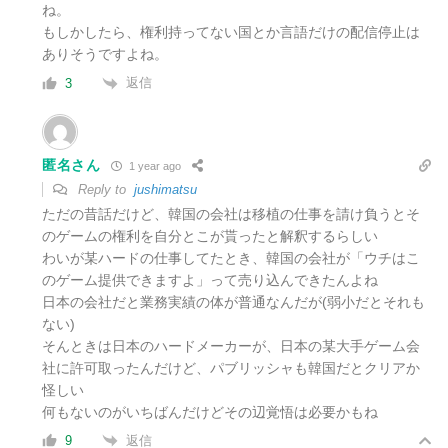
ね。
もしかしたら、権利持ってない国とか言語だけの配信停止は
ありそうですよね。
返信
3
匿名さん
1 year ago
Reply to
jushimatsu
ただの昔話だけど、韓国の会社は移植の仕事を請け負うとそ
のゲームの権利を自分とこが貰ったと解釈するらしい
わいが某ハードの仕事してたとき、韓国の会社が「ウチはこ
のゲーム提供できますよ」って売り込んできたんよね
日本の会社だと業務実績の体が普通なんだが(弱小だとそれも
ない)
そんときは日本のハードメーカーが、日本の某大手ゲーム会
社に許可取ったんだけど、パブリッシャも韓国だとクリアか
怪しい
何もないのがいちばんだけどその辺覚悟は必要かもね
返信
9