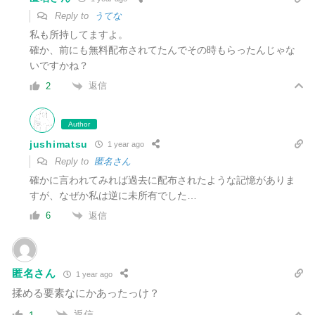
Reply to
うてな
私も所持してますよ。
確か、前にも無料配布されてたんでその時
もらったんじゃな
いですかね？
返信
2
Author
jushimatsu
1 year ago
Reply to
匿名さん
確かに言われてみれば過去に配布されたような記憶がありま
すが、なぜか私は逆に未所有でした…
返信
6
匿名さん
1 year ago
揉める要素なにかあったっけ？
返信