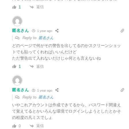
返信
1
匿名さん
1 year ago
Reply to
匿名さん
どのページで何がその警告を出してるのかスクリーンショッ
トでも貼ってくれればいいんだけど
ただ警告出て入れないだけじゃ何とも言えないね
返信
1
匿名さん
1 year ago
Reply to
匿名さん
いやこれアカウントは作成できてるから、パスワード間違え
て覚えてるとかいろんな環境でログインしようとしたとかそ
の程度の凡ミスでしょ
返信
0