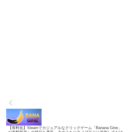
【有料化】Steamでカジュアルなクリックゲーム「Banana Gine」