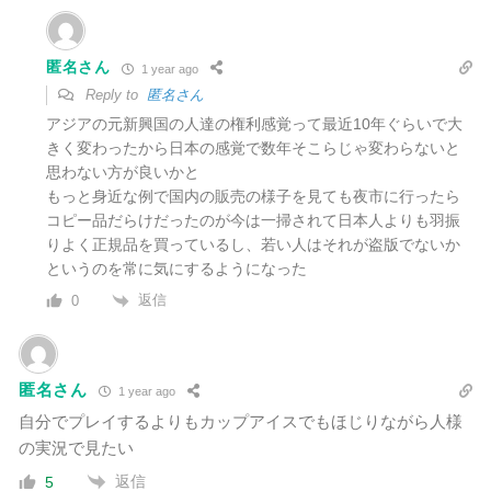
匿名さん
1 year ago
Reply to
匿名さん
アジアの元新興国の人達の権利感覚って最近10年ぐらいで大
きく変わったから日本の感覚で数年そこらじゃ変わらないと
思わない方が良いかと
もっと身近な例で国内の販売の様子を見ても夜市に行ったら
コピー品だらけだったのが今は一掃されて日本人よりも羽振
りよく正規品を買っているし、若い人はそれが盗版でないか
というのを常に気にするようになった
返信
0
匿名さん
1 year ago
自分でプレイするよりもカップアイスでもほじりながら人様
の実況で見たい
返信
5