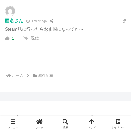
匿名さん
1 year ago
Steam見に行ったらおま国になってた⋯
返信
1
ホーム
無料配布
プライバシーポリシー
お問い合わせ
サイトマップ
メニュー
ホーム
検索
トップ
サイドバー