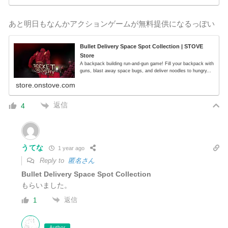
あと明日もなんかアクションゲームが無料提供になるっぽい
Bullet Delivery Space Spot Collection | STOVE
Store
A backpack building run-and-gun game! Fill your backpack with
guns, blast away space bugs, and deliver noodles to hungry...
store.onstove.com
返信
4
うてな
1 year ago
Reply to
匿名さん
Bullet Delivery Space Spot Collection
もらいました。
返信
1
Author