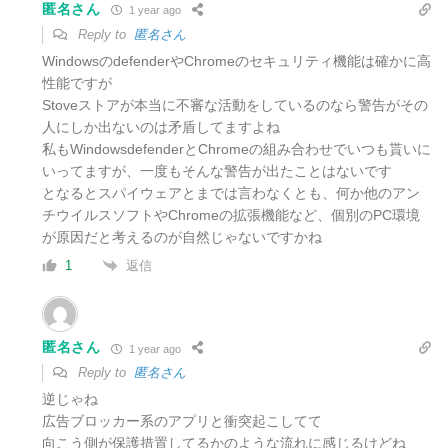
匿名さん
1 year ago
Reply to
匿名さん
WindowsのdefenderやChromeのセキュリティ機能は確かに高
性能ですが
Stoveストアが本当に不審な活動をしているのなら警告がその
人にしか出ないのは矛盾してますよね
私もWindowsdefenderとChromeの組み合わせでいつも貰いに
いってますが、一度もそんな警告が出たことはないです
となるとスパイウェアとまでは言わなくとも、何か他のアン
チウイルスソフトやChromeの拡張機能など、個別のPC環境
が原因だと考えるのが自然じゃないですかね
返信
1
匿名さん
1 year ago
Reply to
匿名さん
逆じゃね
広告ブロッカー系のアプリと衝突起こしてて
向こう側が保護措置してるかのような流れに感じるけどね