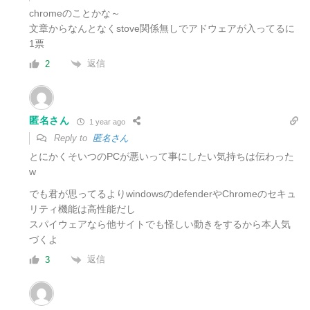
chromeのことかな～
文章からなんとなくstove関係無しでアドウェアが入ってるに
1票
返信
2
匿名さん
1 year ago
Reply to
匿名さん
とにかくそいつのPCが悪いって事にしたい気持ちは伝わった
w
でも君が思ってるよりwindowsのdefenderやChromeのセキュ
リティ機能は高性能だし
スパイウェアなら他サイトでも怪しい動きをするから本人気
づくよ
返信
3