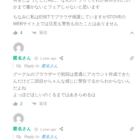
何をしようとした時に、なんのアプリでそれが表示されたの
かまで書かないとフェアじゃないと思います
ちなみに私はESETでブラウザ保護していますがSTOVEの
WEBサイト上では注意も警告も出たことはありません
返信
4
匿名さん
1 year ago
Reply to
匿名さん
グーグルのブラウザーで初回は普通にアカウント作成できた
んだけど二回目からｓんな感じに警告でるからわからないん
だよね
よっぽどほしいのくるまではあきらめるは
返信
2
匿名さん
1 year ago
Reply to
匿名さん