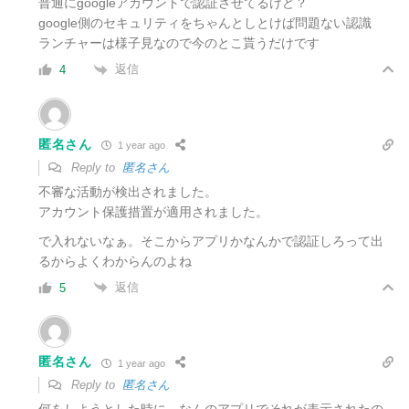
普通にgoogleアカウントで認証させてるけど？
google側のセキュリティをちゃんとしとけば問題ない認識
ランチャーは様子見なので今のとこ貰うだけです
返信
4
匿名さん
1 year ago
Reply to
匿名さん
不審な活動が検出されました。
アカウント保護措置が適用されました。
で入れないなぁ。そこからアプリかなんかで認証しろって出
るからよくわからんのよね
返信
5
匿名さん
1 year ago
Reply to
匿名さん