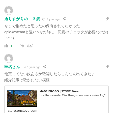
通りすがりの１３歳
1 year ago
今まで集めたと思ったの保有されてなかった
epicやsteamと違いbuyの前に 同意のチェックが必要なのか(
´･ω･)
返信
1
匿名さん
1 year ago
他貰ってない奴あるか確認したらこんなん出てきたよ
紹介記事は確かにない模様
MAD? FROGG | STOVE Store
User Recommended 75%, Have you ever seen a mutant frog?
store.onstove.com