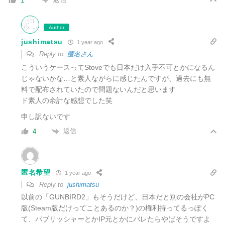
1
Author
jushimatsu
1 year ago
Reply to
匿名さん
こういうケースってStoveでも日本だけ入手不可とかになるん
じゃないかな…と素人ながらに感じたんですが、過去にも無
料で配布されていたので問題ないんだと思います
ド素人の余計な感想でした笑
申し訳ないです
返信
4
匿名希望
1 year ago
Reply to
jushimatsu
以前の「GUNBIRD2」もそうだけど、日本だと別の会社がPC
版(Steam版だけってことあるのか？)の権利持ってるっぽく
て、パブリッシャーとかIP元とかにバレたらやばそうですよ