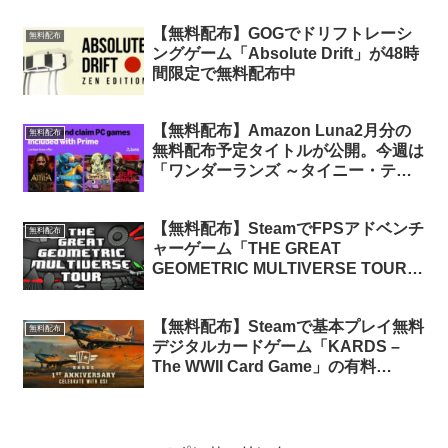
布中
【無料配布】GOGでドリフトレーシ
無料配布
ングゲーム「Absolute Drift」が48時
間限定で無料配布中
【無料配布】Amazon Luna2月分の
無料配布
無料配布予定タイトルが公開。今週は
「ワンダーランズ ～タイニー・ティ
ナと魔法の世界」「Dread Templar」
2タイトルが無料配布（Prime会員限
【無料配布】SteamでFPSアドベンチ
定）
無料配布
ャーゲーム「THE GREAT
GEOMETRIC MULTIVERSE TOUR」
が期間限定で無料配布中
【無料配布】Steamで基本プレイ無料
無料配布
デジタルカードゲーム「KARDS –
The WWII Card Game」の有料
DLC「Anniversary Edition」が期間
限定で無料配布中