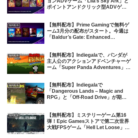
ョンADVゲーム「Lila’s Sky Ark」と
ポイントアンドクリック型ADVゲー
ム「Agatha Knife」含む4タイトルが
無料配布
【無料配布】Prime Gamingで無料ゲ
無料配布
ーム3月分の配布がスタート。今週は
「Baldur’s Gate: Enhanced
Edition」が期間限定で無料配布
【無料配布】Indiegalaで、パンダが
無料配布
主人公のアクションアドベンチャーゲ
ーム「Super Panda Adventures」が
無料配布中
【無料配布】Indiegalaで
無料配布
「Dangerous Lands – Magic and
RPG」と「Off-Road Drive」が期間
限定で無料配布中（再配布）
【無料配布】ミステリーゲーム第16
無料配布
弾！Epic Gamesストアで第二次世界
大戦FPSゲーム「Hell Let Loose」が
期間限定で無料配布中