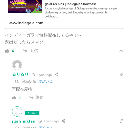
galaFreebies | Indiegala Showcase
A comic-styled mashup of Galaga-style shoot-em-up, simple
platforming action, and Saturday morning cartoon. In
collabora...
www.indiegala.com
インディーガラで無料配布してるやで～
既出だったらスマソ
返信
4
るりるり
1 year ago
Reply to
匿名さん
再配布屋根
返信
2
Author
jushimatsu
1 year ago