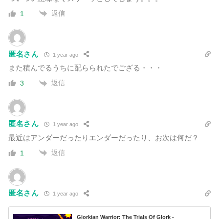
返信
1
匿名さん
1 year ago
また積んでるうちに配らられたでござる・・・
返信
3
匿名さん
1 year ago
最近はアンダーだったりエンダーだったり、お次は何だ？
返信
1
匿名さん
1 year ago
Glorkian Warrior: The Trials Of Glork -