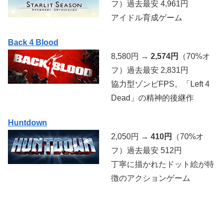
フ）過去最安 4,961円
アイドル育成ゲーム
Back 4 Blood
8,580円 →
2,574円
（70%オ
フ）過去最安 2,831円
協力型ゾンビFPS。「Left 4
Dead」の精神的後継作
Huntdown
2,050円 →
410円
（70%オ
フ）過去最安 512円
丁寧に描かれたドット絵が特
徴のアクションゲーム