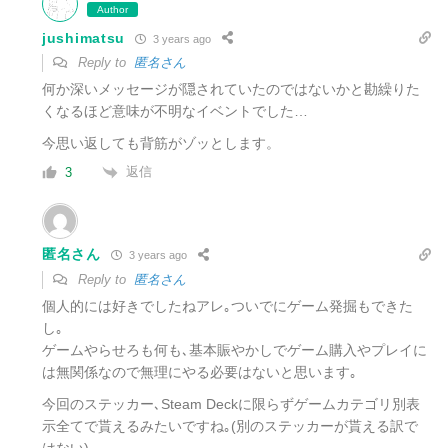
Author
jushimatsu
3 years ago
Reply to
匿名さん
何か深いメッセージが隠されていたのではないかと勘繰りた
くなるほど意味が不明なイベントでした…
今思い返しても背筋がゾッとします。
返信
3
匿名さん
3 years ago
Reply to
匿名さん
個人的には好きでしたねアレ｡ついでにゲーム発掘もできた
し｡
ゲームやらせろも何も､基本賑やかしで
ゲーム購入やプレイに
は無関係なので
無理にやる必要はないと思います｡
今回のステッカー､Steam Deckに限らずゲームカテゴリ別表
示全てで貰えるみたいですね｡(別のステッカーが貰える訳で
はない)