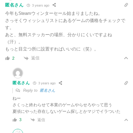
匿名さん
3 years ago
今年もSteamウィンターセール始まりましたね。
さっそくウィッシュリストにあるゲームの価格をチェックで
す。
あと、無料ステッカーの場所、分かりにくいですよね
（汗）。
もっと目立つ所に設置すればいいのに（笑）。
返信
2
匿名さん
3 years ago
Reply to
匿名さん
ねー
さくっと終わらせて本業のゲームやらせろやって思う
夏頃にやった存在しないゲーム探しとかマジでイラついた
返信
3