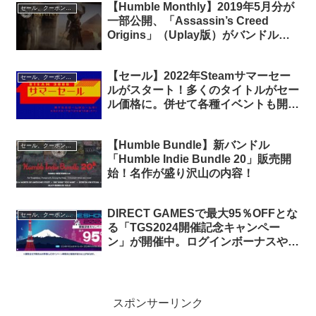
【Humble Monthly】2019年5月分が
セール、クーポン、ポイント
一部公開、「Assassin’s Creed
Origins」（Uplay版）がバンドル入
り！（4/20 追加解禁
「Wandersong」）
【セール】2022年Steamサマーセー
セール、クーポン、ポイント
ルがスタート！多くのタイトルがセー
ル価格に。併せて各種イベントも開催
中
【Humble Bundle】新バンドル
セール、クーポン、ポイント
「Humble Indie Bundle 20」販売開
始！名作が盛り沢山の内容！
DIRECT GAMESで最大95％OFFとな
セール、クーポン、ポイント
る「TGS2024開催記念キャンペー
ン」が開催中。ログインボーナスやラ
ンダムボックスキャンペーンといった
各種イベントも
スポンサーリンク