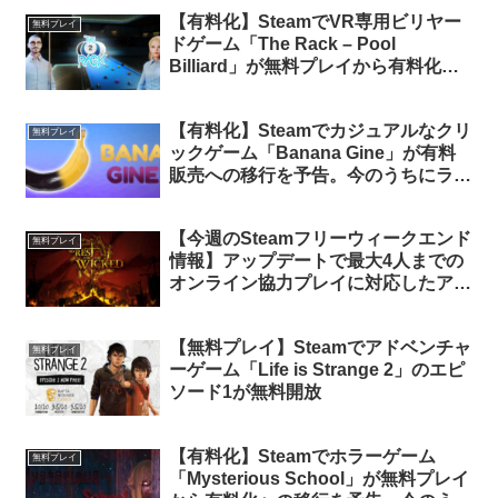
【有料化】SteamでVR専用ビリヤー
無料プレイ
ドゲーム「The Rack – Pool
Billiard」が無料プレイから有料化へ
の移行を予告。今のうちにライブラリ
に追加しておけば永久保有可能
【有料化】Steamでカジュアルなクリ
無料プレイ
ックゲーム「Banana Gine」が有料
販売への移行を予告。今のうちにライ
ブラリに追加しておけば永久保有可能
【今週のSteamフリーウィークエンド
無料プレイ
情報】アップデートで最大4人までの
オンライン協力プレイに対応したアク
ションRPG「ノー レスト フォー ザ
ウィケッド」が週末無料プレイに
【無料プレイ】Steamでアドベンチャ
無料プレイ
ーゲーム「Life is Strange 2」のエピ
ソード1が無料開放
【有料化】Steamでホラーゲーム
無料プレイ
「Mysterious School」が無料プレイ