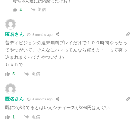
母ちゃん達には内緒っだぞお！
返信
4
匿名さん
5 months ago
昔ディビジョンの週末無料プレイだけで１００時間やったっ
てやつがいて、そんなにハマってんなら買えよ・・って突っ
込まれまくってたやついたわ
５ｃｈで
返信
5
匿名さん
4 months ago
既に2が出てるとはいえシティーズが399円はえぐい
返信
1