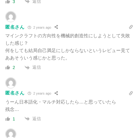
返信
3
匿名さん
2 years ago
マインクラフトの方向性を機械的創造性にしようとして失敗
した感じ？
何をしても結局自己満足にしかならないという
レビュー見て
ああそういう感じかと思った。
返信
2
匿名さん
2 years ago
うーん日本語化・マルチ対応したら…と思っていたら
残念…
返信
1