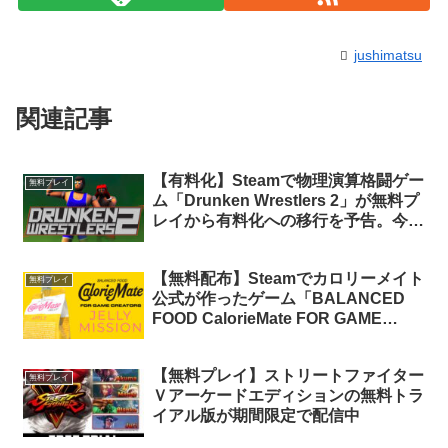
jushimatsu
関連記事
【有料化】Steamで物理演算格闘ゲー
無料プレイ
ム「Drunken Wrestlers 2」が無料プ
レイから有料化への移行を予告。今の
うちにライブラリに追加しておけば永
久保有可能
【無料配布】Steamでカロリーメイト
無料プレイ
公式が作ったゲーム「BALANCED
FOOD CalorieMate FOR GAME
CREATORS – JELLY MISSION -」が
期間限定で無料配信中
【無料プレイ】ストリートファイター
無料プレイ
Ｖアーケードエディションの無料トラ
イアル版が期間限定で配信中