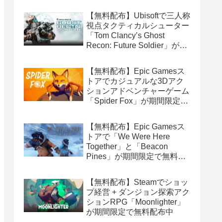
【無料配布】Ubisoftで三人称
視点タクティカルシューター
「Tom Clancy’s Ghost
Recon: Future Soldier」が期
間限定で無料配布中（Ubisoft
Connect版）
【無料配布】Epic Gamesス
トアでカジュアルな3Dアク
ションアドベンチャーゲーム
「Spider Fox」が期間限定で
無料配布中
【無料配布】Epic Gamesス
トアで「We Were Here
Together」と「Beacon
Pines」が期間限定で無料配
布中
【無料配布】Steamでショッ
プ経営 + ダンジョン探索アク
ションRPG「Moonlighter」
が期間限定で無料配布中