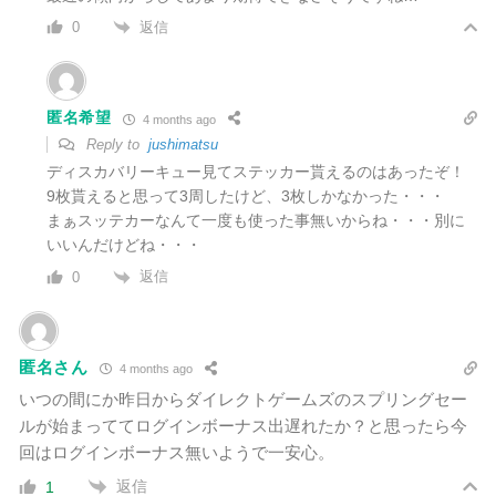
返信
0
匿名希望
4 months ago
Reply to
jushimatsu
ディスカバリーキュー見てステッカー貰えるのはあったぞ！
9枚貰えると思って3周したけど、3枚しかなかった・・・
まぁスッテカーなんて一度も使った事無いからね・・・別に
いいんだけどね・・・
返信
0
匿名さん
4 months ago
いつの間にか昨日からダイレクトゲームズのスプリングセー
ルが始まっててログインボーナス出遅れたか？と思ったら今
回はログインボーナス無いようで一安心。
返信
1