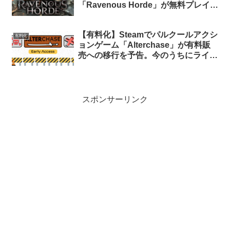
「Ravenous Horde」が無料プレイか
ら有料販売への移行を予告。今のうち
にライブラリに追加しておけば永久保
【有料化】Steamでパルクールアクシ
有可能
有料化
ョンゲーム「Alterchase」が有料販
売への移行を予告。今のうちにライブ
ラリに追加しておけば永久保有可能
スポンサーリンク