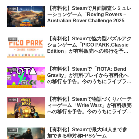
【有料化】Steamで月面調査シミュレ
有料化
ーションゲーム「Roving Rovers –
Australian Rover Challenge 2025」
が有料販売への移行を予告。今のうち
にライブラリに追加しておけば有料化
【有料化】Steamで協力型パズルアク
後もライブラリに残ります
有料化
ションゲーム「PICO PARK:Classic
Edition」が有料販売への移行を予
告。今のうちにライブラリに追加して
おけば永久保有可能
【有料化】Steamで「ROTA: Bend
有料化
Gravity」が無料プレイから有料化へ
の移行を予告。今のうちにライブラリ
に追加しておけば永久保有可能
【有料化】Steamで物語づくりパーテ
有料化
ィーゲーム「Write Warz」が有料販売
への移行を予告。今のうちにライブラ
リに追加しておけば有料化後もライブ
ラリに残ります
【有料化】Steamで最大64人まで参
有料化
加できる非対称FPSゲーム