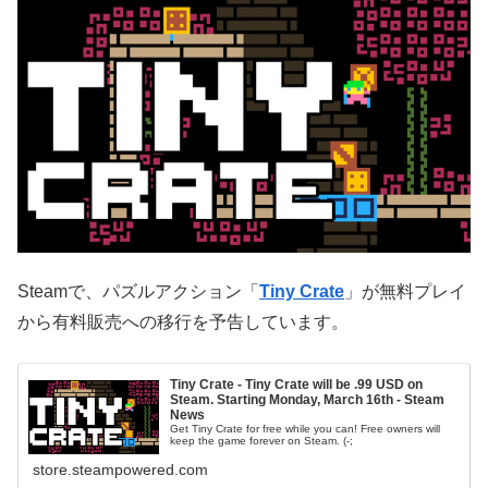
Steamで、パズルアクション「
Tiny Crate
」が無料プレイ
から有料販売への移行を予告しています。
Tiny Crate - Tiny Crate will be .99 USD on
Steam. Starting Monday, March 16th - Steam
News
Get Tiny Crate for free while you can! Free owners will
keep the game forever on Steam. (-;
store.steampowered.com