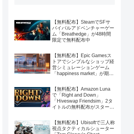
【無料配布】SteamでSFサ
バイバルアドベンチャーゲー
ム「Breathedge」が48時間
限定で無料配布中
【無料配布】Epic Gamesス
トアでシンプルなショップ経
営シミュレーションゲーム
「happiness market」が期間
限定で無料配布中
【無料配布】Amazon Luna
で「Right and Down」
「Hiveswap Friendsim」2タ
イトルの無料配布がスタート
（Amazon Prime会員限定）
【無料配布】Ubisoftで三人称
視点タクティカルシューター