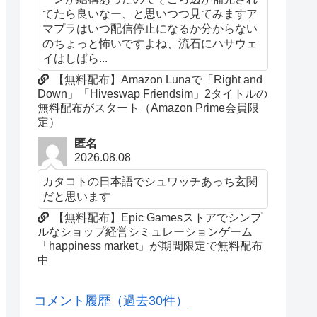
てたら良いなー、と思いつつ見てみますア
マプラはいつ配信停止になるか分からない
のちょっと怖いですよね、流石にハサウェ
イはしばら...
【無料配布】Amazon Lunaで「Right and
Down」「Hiveswap Friendsim」2タイトルの
無料配布がスタート（Amazon Prime会員限
定）
匿名
2026.08.08
カタコトの日本語でシュワッチあっち玄関
だと思います
【無料配布】Epic Gamesストアでシンプ
ルなショップ経営シミュレーションゲーム
「happiness market」が期間限定で無料配布
中
コメント履歴（過去30件）