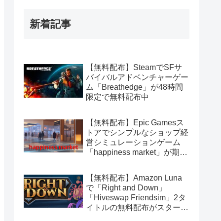
新着記事
【無料配布】SteamでSFサ
バイバルアドベンチャーゲー
ム「Breathedge」が48時間
限定で無料配布中
【無料配布】Epic Gamesス
トアでシンプルなショップ経
営シミュレーションゲーム
「happiness market」が期間
限定で無料配布中
【無料配布】Amazon Luna
で「Right and Down」
「Hiveswap Friendsim」2タ
イトルの無料配布がスタート
（Amazon Prime会員限定）