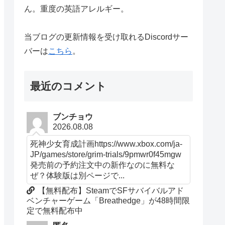
ん。重度の英語アレルギー。
当ブログの更新情報を受け取れるDiscordサー
バーは
こちら
。
最近のコメント
ブンチョウ
2026.08.08
死神少女育成計画https://www.xbox.com/ja-
JP/games/store/grim-trials/9pmwr0f45mgw
発売前の予約注文中の新作なのに無料な
ぜ？体験版は別ページで...
【無料配布】SteamでSFサバイバルアド
ベンチャーゲーム「Breathedge」が48時間限
定で無料配布中