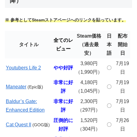
降）
※ 参考としてSteamストアページへのリンクを貼っています。
Steam価格
日
配布
全てのレ
タイトル
（過去最
本
開始
ビュー
安）
語
日
3,980円
7月19
Youtubers Life 2
やや好評
〇
（1,990円）
日
非常に好
4,180円
7月19
Maneater
〇
(Epic版)
評
（1,045円）
日
Baldur’s Gate:
非常に好
2,300円
7月19
〇
Enhanced Edition
評
（297円）
日
圧倒的に
1,520円
7月26
Cat Quest II
〇
(GOG版)
好評
（304円）
日