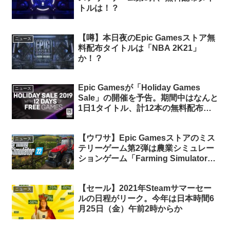
トルは！？
【噂】本日夜のEpic Gamesストア無
ニュース
料配布タイトルは「NBA 2K21」
か！？
Epic Gamesが「Holiday Games
ニュース
Sale」の開催を予告。期間中はなんと
1日1タイトル、計12本の無料配布を
実施！
【ウワサ】Epic Gamesストアのミス
ニュース
テリーゲーム第2弾は農業シミュレー
ションゲーム「Farming Simulator
22」か？
【セール】2021年Steamサマーセー
ニュース
ルの日程がリーク。今年は日本時間6
月25日（金）午前2時からか