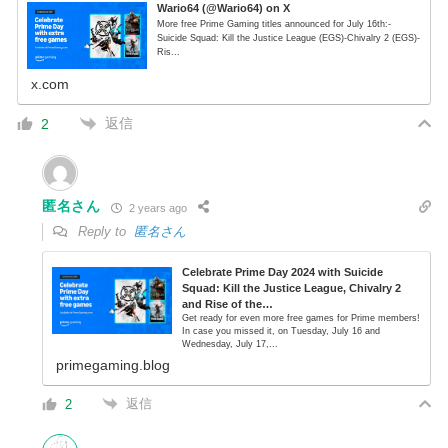
Wario64 (@Wario64) on X
More free Prime Gaming titles announced for July 16th:-
Suicide Squad: Kill the Justice League (EGS)-Chivalry 2 (EGS)-
Ris...
x.com
返信
2
匿名さん
2 years ago
Reply to
匿名さん
Celebrate Prime Day 2024 with Suicide
Squad: Kill the Justice League, Chivalry 2
and Rise of the…
Get ready for even more free games for Prime members!
In case you missed it, on Tuesday, July 16 and
Wednesday, July 17,...
primegaming.blog
返信
2