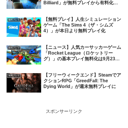
Billiard」が無料プレイから有料化へ
の移行を予告。今のうちにライブラリ
に追加しておけば永久保有可能
【無料プレイ】人生シミュレーション
無料プレイ
ゲーム「The Sims 4（ザ・シムズ
4）」が本日より無料プレイ化
【ニュース】人気カーサッカーゲーム
無料プレイ
「Rocket League（ロケットリー
グ）」の基本プレイ無料化は9月23日
から？任天堂公式ショップがお漏らし
【フリーウィークエンド】Steamでア
無料プレイ
クションRPG「GreedFall: The
Dying World」が週末無料プレイに
スポンサーリンク