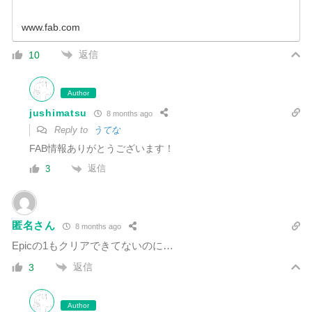
www.fab.com
返信
10
Author
jushimatsu
8 months ago
Reply to
うてな
FAB情報ありがとうございます！
返信
3
匿名さん
8 months ago
Epicの1もクリアできてないのに…
返信
3
Author