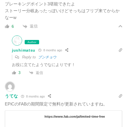
ブレーキングポイント3堪能できたよ
ストーリー分岐あったっぽいけどそっちはフリプ来てからか
なーw
返信
6
Author
jushimatsu
8 months ago
Reply to
ブンチョウ
お役に立てたようでなによりです！
返信
3
うてな
8 months ago
EPiCのFABの期間限定で無料が更新されていますね。
https://www.fab.com/ja/limited-time-free