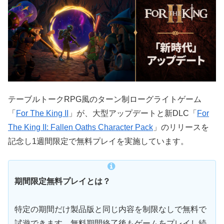
テーブルトークRPG風のターン制ローグライトゲーム
「
For The King II
」が、大型アップデートと新DLC「
For
The King II: Fallen Oaths Character Pack
」のリリースを
記念し1週間限定で無料プレイを実施しています。
期間限定無料プレイとは？
特定の期間だけ製品版と同じ内容を制限なしで無料で
試遊できます。
無料期間終了後もゲームをプレイし続