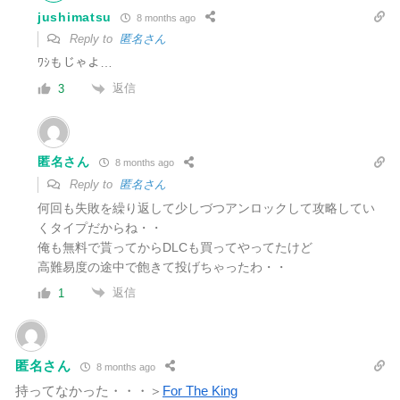
jushimatsu
8 months ago
Reply to
匿名さん
ﾜｼもじゃよ…
返信
3
匿名さん
8 months ago
Reply to
匿名さん
何回も失敗を繰り返して少しづつアンロックして攻略してい
くタイプだからね・・
俺も無料で貰ってからDLCも買ってやってたけど
高難易度の途中で飽きて投げちゃったわ・・
返信
1
匿名さん
8 months ago
持ってなかった・・・＞
For The King