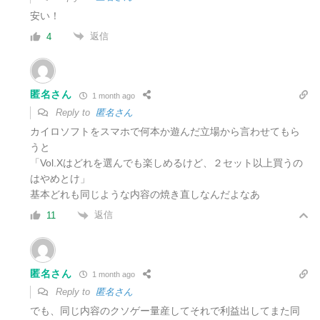
安い！
返信
4
匿名さん
1 month ago
Reply to
匿名さん
カイロソフトをスマホで何本か遊んだ立場から言わせてもら
うと
「Vol.Xはどれを選んでも楽しめるけど、２セット以上買うの
はやめとけ」
基本どれも同じような内容の焼き直しなんだよなあ
返信
11
匿名さん
1 month ago
Reply to
匿名さん
でも、同じ内容のクソゲー量産してそれで利益出してまた同