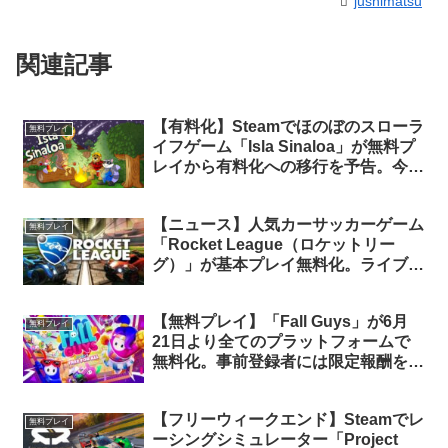
jushimatsu
関連記事
【有料化】Steamでほのぼのスローラ
無料プレイ
イフゲーム「Isla Sinaloa」が無料プ
レイから有料化への移行を予告。今の
うちにライブラリに追加しておけば永
久保有可能
【ニュース】人気カーサッカーゲーム
無料プレイ
「Rocket League（ロケットリー
グ）」が基本プレイ無料化。ライブラ
リに追加でEpic Gamesストア1,000
円オフクーポンも
【無料プレイ】「Fall Guys」が6月
無料プレイ
21日より全てのプラットフォームで
無料化。事前登録者には限定報酬をプ
レゼント
【フリーウィークエンド】Steamでレ
無料プレイ
ーシングシミュレーター「Project