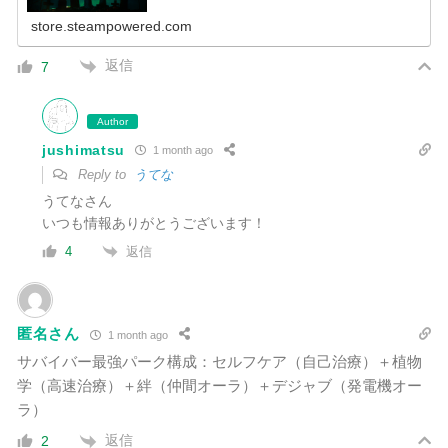
store.steampowered.com
返信
7
Author
jushimatsu
1 month ago
Reply to
うてな
うてなさん
いつも情報ありがとうございます！
返信
4
匿名さん
1 month ago
サバイバー最強パーク構成：セルフケア（自己治療）＋植物
学（高速治療）＋絆（仲間オーラ）＋デジャブ（発電機オー
ラ）
返信
2