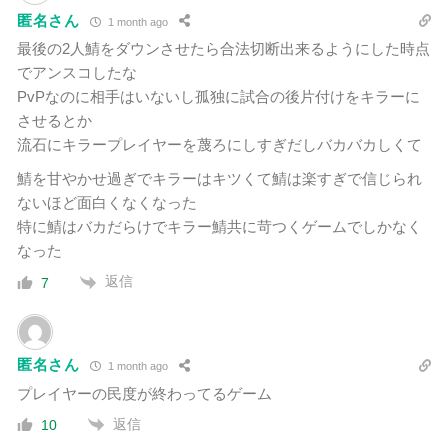
匿名さん
1 month ago
最後の2人鯖をダウンさせたら合法切断出来るようにした時点
でアンスコしたな
PvPなのに相手はいないし孤独に試合の後片付けをキラーに
させるとか
流石にキラープレイヤーを蔑ろにしすぎだしバカバカしくて
鯖を甘やかせ過ぎでキラーはキツくて鯖は楽すぎで信じられ
ないほど面白くなくなった
特に鯖はバカだらけでキラー鯖共に苛つくゲームでしかなく
なった
返信
7
匿名さん
1 month ago
プレイヤーの民度が終わってるゲーム
返信
10