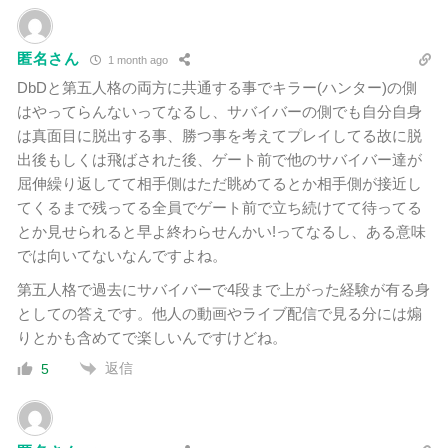
匿名さん
1 month ago
DbDと第五人格の両方に共通する事でキラー(ハンター)の側
はやってらんないってなるし、サバイバーの側でも自分自身
は真面目に脱出する事、勝つ事を考えてプレイしてる故に脱
出後もしくは飛ばされた後、ゲート前で他のサバイバー達が
屈伸繰り返してて相手側はただ眺めてるとか相手側が接近し
てくるまで残ってる全員でゲート前で立ち続けてて待ってる
とか見せられると早よ終わらせんかい!ってなるし、ある意味
では向いてないなんですよね。
第五人格で過去にサバイバーで4段まで上がった経験が有る身
としての答えです。他人の動画やライブ配信で見る分には煽
りとかも含めてで楽しいんですけどね。
返信
5