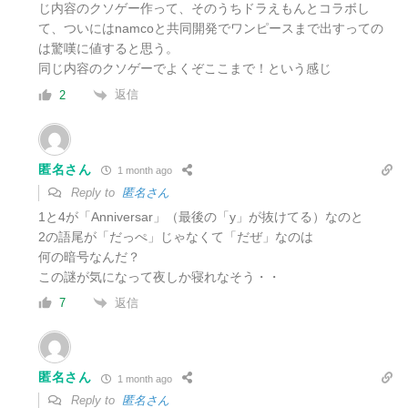
じ内容のクソゲー作って、そのうちドラえもんとコラボし
て、ついにはnamcoと共同開発でワンピースまで出すっての
は驚嘆に値すると思う。
同じ内容のクソゲーでよくぞここまで！という感じ
返信
2
匿名さん
1 month ago
Reply to
匿名さん
1と4が「Anniversar」（最後の「y」が抜けてる）なのと
2の語尾が「だっぺ」じゃなくて「だぜ」なのは
何の暗号なんだ？
この謎が気になって夜しか寝れなそう・・
返信
7
匿名さん
1 month ago
Reply to
匿名さん