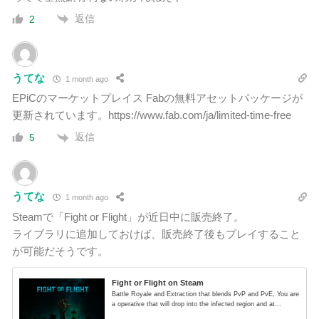
返信
2
うてな
1 month ago
EPiCのマーケットプレイス Fabの無料アセットパッケージが
更新されています。https://www.fab.com/ja/limited-time-free
返信
5
うてな
1 month ago
Steamで「Fight or Flight」が近日中に販売終了。
ライブラリに追加しておけば、販売終了後もプレイすること
が可能だそうです。
Fight or Flight on Steam
Battle Royale and Extraction that blends PvP and PvE, You are
a operative that will drop into the infected region and at...