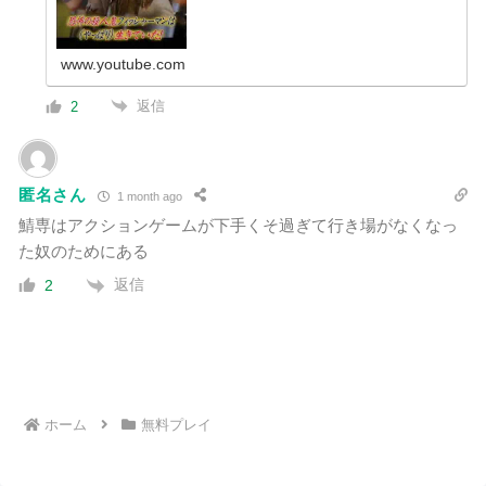
www.youtube.com
返信
2
匿名さん
1 month ago
鯖専はアクションゲームが下手くそ過ぎて行き場がなくなっ
た奴のためにある
返信
2
ホーム
無料プレイ