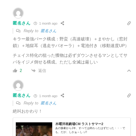
匿名さん
1 month ago
Reply to
匿名さん
キラー最強パーク構成：野蛮（高速破壊）＋まやかし（窓封
鎖）＋地獄耳（逃走サバオーラ）＋電池付き（移動速度UP）
チェイス特化の狙った獲物は必ずダウンさせるマンとしてサ
バをイジメ倒せる構成。ただし全滅は厳しい
返信
2
匿名さん
1 month ago
Reply to
匿名さん
絶叫おかわり！
木曜洋画劇場CM ラストサマー2
あの惨劇から1年、すべては終わったはずだった・・・で
も、だが、しかぁ～しっ!!