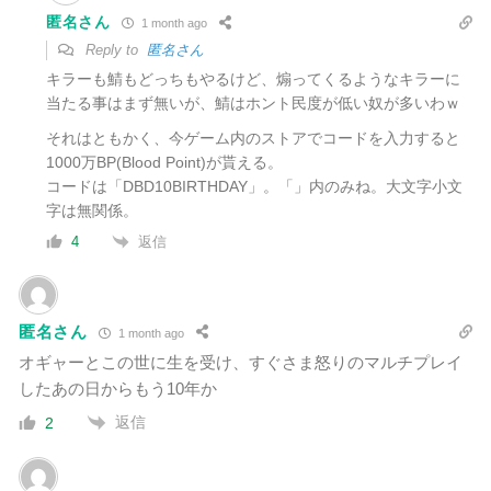
匿名さん
1 month ago
Reply to
匿名さん
キラーも鯖もどっちもやるけど、煽ってくるようなキラーに
当たる事はまず無いが、鯖はホント民度が低い奴が多いわｗ
それはともかく、今ゲーム内のストアでコードを入力すると
1000万BP(Blood Point)が貰える。
コードは「DBD10BIRTHDAY」。「」内のみね。大文字小文
字は無関係。
返信
4
匿名さん
1 month ago
オギャーとこの世に生を受け、すぐさま怒りのマルチプレイ
したあの日からもう10年か
返信
2