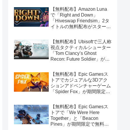
【無料配布】Amazon Luna
で「Right and Down」
「Hiveswap Friendsim」2タ
イトルの無料配布がスタート
（Amazon Prime会員限定）
【無料配布】Ubisoftで三人称
視点タクティカルシューター
「Tom Clancy’s Ghost
Recon: Future Soldier」が期
間限定で無料配布中（Ubisoft
Connect版）
【無料配布】Epic Gamesス
トアでカジュアルな3Dアク
ションアドベンチャーゲーム
「Spider Fox」が期間限定で
無料配布中
【無料配布】Epic Gamesス
トアで「We Were Here
Together」と「Beacon
Pines」が期間限定で無料配
布中