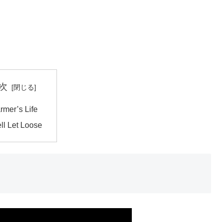
次
rmer’s Life
ll Let Loose