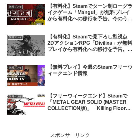
【有料化】Steamでターン制ローグラ
無料プレイ
イクゲーム「Mangui」が無料プレイ
から有料化への移行を予告。今のうち
にライブラリに追加しておけば永久保
有可能
【有料化】Steamで見下ろし型視点
無料プレイ
2DアクションRPG「Divilixa」が無料
プレイから有料化への移行を予告。今
のうちにライブラリに追加しておけば
永久保有可能
【無料プレイ】今週のSteamフリーウ
無料プレイ
ィークエンド情報
【フリーウィークエンド】Steamで
無料プレイ
「METAL GEAR SOLID (MASTER
COLLECTION版)」「Killing Floor
3」「Unrailed 2」など6タイトルが週
末無料プレイに
スポンサーリンク