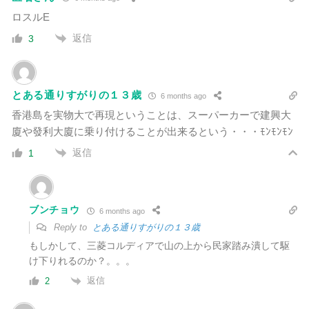
ロスルE
返信
3
とある通りすがりの１３歳
6 months ago
香港島を実物大で再現ということは、スーパーカーで建興大
廈や發利大廈に乗り付けることが出来るという・・・ﾓﾝﾓﾝﾓﾝ
返信
1
ブンチョウ
6 months ago
Reply to
とある通りすがりの１３歳
もしかして、三菱コルディアで山の上から民家踏み潰して駆
け下りれるのか？。。。
返信
2