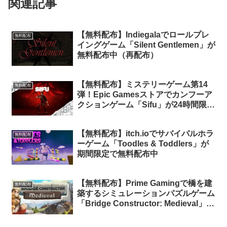
関連記事
【無料配布】Indiegalaでロールプレ
無料配布
イングゲーム「Silent Gentlemen」が
無料配布中（再配布）
【無料配布】ミステリーゲーム第14
無料配布
弾！Epic Gamesストアでカンフーア
クションゲーム「Sifu」が24時間限定
で無料配布中
【無料配布】itch.ioでサバイバルホラ
無料配布
ーゲーム「Toodles & Toddlers」が
期間限定で無料配布中
【無料配布】Prime Gamingで橋を建
無料配布
築するシミュレーションパズルゲーム
「Bridge Constructor: Medieval」が
期間限定で無料配布中（Amazon
Prime会員限定）