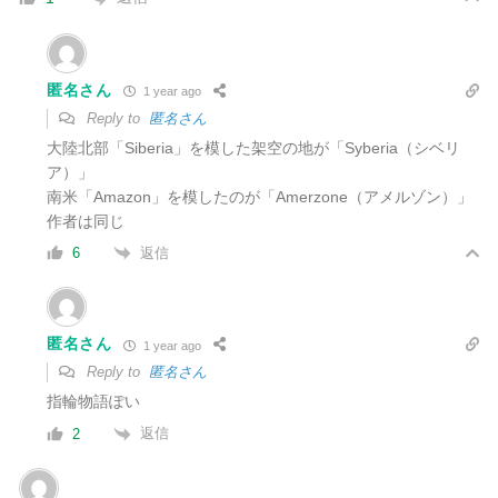
匿名さん
1 year ago
Reply to
匿名さん
大陸北部「Siberia」を模した架空の地が「Syberia（シベリ
ア）」
南米「Amazon」を模したのが「Amerzone（アメルゾン）」
作者は同じ
返信
6
匿名さん
1 year ago
Reply to
匿名さん
指輪物語ぽい
返信
2