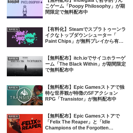
【無料配布】Indiegalaで哲学的うん
無料配布
こゲーム「Poopy Philosophy」が期
間限定で無料配布中
【有料化】Steamでスプラトゥーンラ
無料配布
イクなトップダウンシューター「
Paint Chips」が無料プレイから有料
化への移行を予告。今のうちにライブ
ラリに追加しておけば永久保有可能
【無料配布】itch.ioでサイコホラーゲ
無料配布
ーム「The Black Within」が期間限定
で無料配布中
【無料配布】Epic Gamesストアで独
無料配布
特な世界観が特徴のSFアクション
RPG「Transistor」が無料配布中
【無料配布】Epic Gamesストアで
無料配布
「Felix The Reaper」と「Idle
Champions of the Forgotten