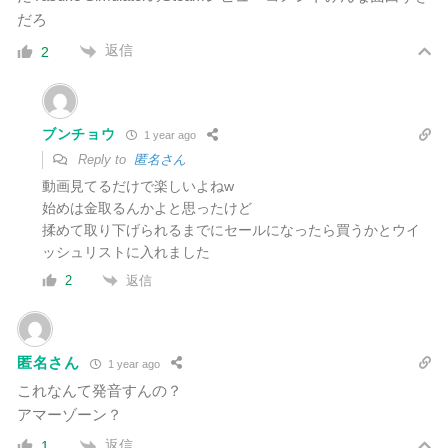
だろ
返信
2
ブンチョウ
1 year ago
Reply to
匿名さん
動画見てるだけで楽しいよねw
始めは金取るんかよと思ったけど
揉めて取り下げられるまでにセールになったら買うかとウイ
ッシュリストに入れました
返信
2
匿名さん
1 year ago
これなんて発音すんの？
アマーゾーン？
返信
1