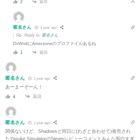
返信
2
匿名さん
1 year ago
Reply to
匿名さん
DxWndに
Amerzoneのプロファイルあるね
返信
1
匿名さん
1 year ago
あーまーぞーん！
返信
4
匿名さん
1 year ago
関係ないけど、Shadowsと同日に(わざと合わせて)発売され
たYasuke SimulatorのSteamレビューコメントみんな面白すぎ