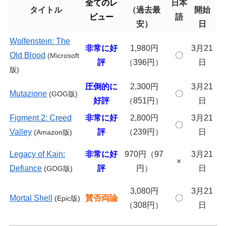
全てのレ
日本
タイトル
（過去最
開始
ビュー
語
安）
日
Wolfenstein: The
非常に好
1,980円
3月21
Old Blood
〇
(Microsoft
評
（396円）
日
版)
圧倒的に
2,300円
3月21
Mutazione
〇
(GOG版)
好評
（851円）
日
Figment 2: Creed
非常に好
2,800円
3月21
〇
Valley
評
（239円）
日
(Amazon版)
Legacy of Kain:
非常に好
970円（97
3月21
×
Defiance
評
円）
日
(GOG版)
3,080円
3月21
Mortal Shell
賛否両論
〇
(Epic版)
（308円）
日