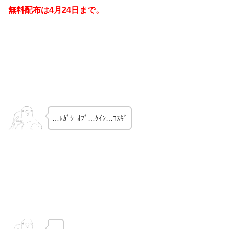
無料配布は4月24日まで。
…ﾚｶﾞｼｰｵﾌﾞ…ｹｲﾝ…ｺｽｷﾞ