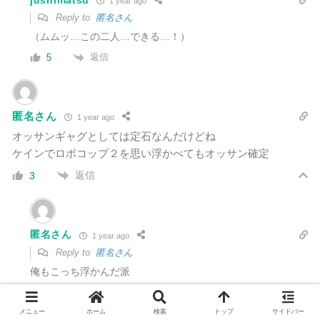
jushimatsu
1 year ago
Reply to
匿名さん
（ムムッ…この二人…できる…！）
返信
5
匿名さん
1 year ago
オッサンギャグとしては定石なんだけどね
ケインでロボコップ２を思い浮かべてもオッサン確定
返信
3
匿名さん
1 year ago
Reply to
匿名さん
俺もこっち浮かんだ派
返信
3
メニュー
ホーム
検索
トップ
サイドバー