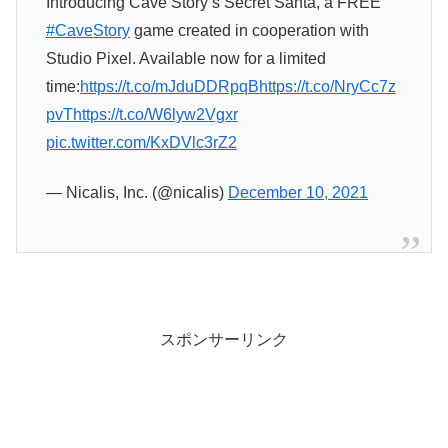
Introducing Cave Story’s Secret Santa, a FREE
#CaveStory
game created in cooperation with
Studio Pixel. Available now for a limited
time:
https://t.co/mJduDDRpqB
https://t.co/NryCc7z
pvT
https://t.co/W6lyw2Vgxr
pic.twitter.com/KxDVlc3rZ2
— Nicalis, Inc. (@nicalis)
December 10, 2021
スポンサーリンク