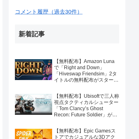
コメント履歴（過去30件）
新着記事
【無料配布】Amazon Luna
で「Right and Down」
「Hiveswap Friendsim」2タ
イトルの無料配布がスタート
（Amazon Prime会員限定）
【無料配布】Ubisoftで三人称
視点タクティカルシューター
「Tom Clancy’s Ghost
Recon: Future Soldier」が期
間限定で無料配布中（Ubisoft
Connect版）
【無料配布】Epic Gamesス
トアでカジュアルな3Dアク