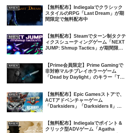
【無料配布】Indiegalaでクラシック
無料配布
スタイルのRPG「Last Dream」が期
間限定で無料配布中
【無料配布】Steamでターン制タクテ
無料配布
ィクスシューティングゲーム「NEXT
JUMP: Shmup Tactics」が期間限定
で無料配布中
【Prime会員限定】Prime Gamingで
無料配布
非対称マルチプレイホラーゲーム
「Dead by Daylight」のキラー「The
Legion」用武器スキンが無料配布中
【無料配布】Epic Gamesストアで、
無料配布
ACTアドベンチャーゲーム
「Darksiders」「Darksiders II」、
ウインタースポーツゲーム「steep」
の3本が無料配布中
【無料配布】Indiegalaでポイント＆
無料配布
クリック型ADVゲーム「Agatha