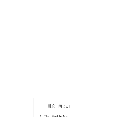
目次
The End Is Nigh