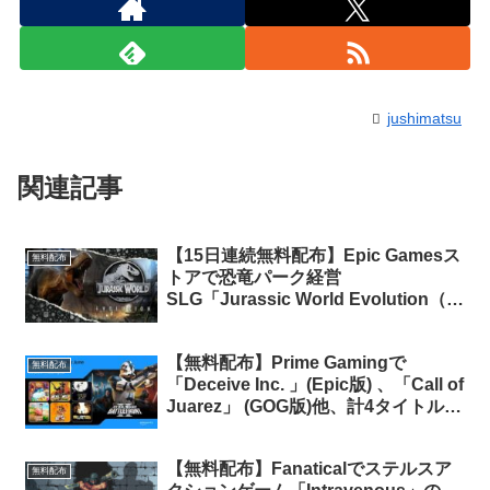
jushimatsu
関連記事
【15日連続無料配布】Epic Gamesス
無料配布
トアで恐竜パーク経営
SLG「Jurassic World Evolution（ジ
ュラシック・ワールド・エボリューシ
ョン）」が期間限定で無料配布中
【無料配布】Prime Gamingで
無料配布
「Deceive Inc. 」(Epic版) 、「Call of
Juarez」 (GOG版)他、計4タイトルの
無料配布がスタート（Prime会員限
定）
【無料配布】Fanaticalでステルスア
無料配布