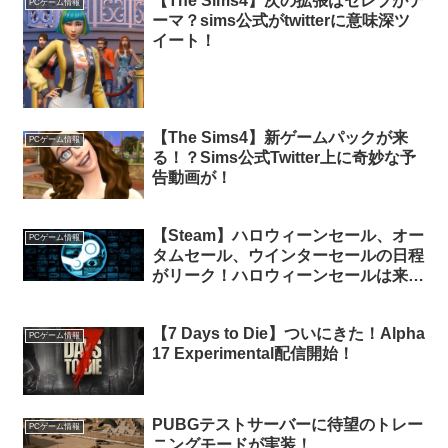
【The Sims4】次の拡張はセレブがテ
PCゲーム情報
ーマ？sims公式がtwitterに意味深ツ
イート！
【The Sims4】新ゲームパックが来
PCゲーム情報
る！？Sims公式Twitter上に奇妙な予
告動画が！
【Steam】ハロウィーンセール、オー
PCゲーム情報
タムセール、ウインターセールの日程
がリーク！ハロウィーンセールは来週
から！？
【7 Days to Die】ついにきた！Alpha
PCゲーム情報
17 Experimental配信開始！
PUBGテストサーバーに待望のトレー
PCゲーム情報
ニングモードが実装！