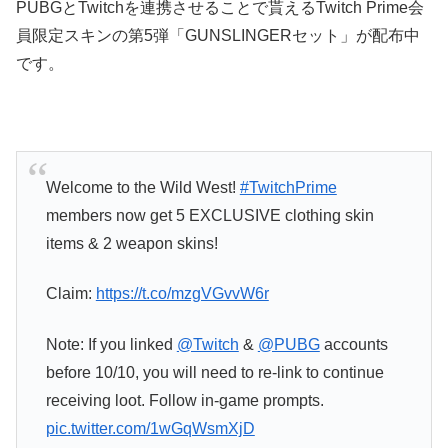
PUBGとTwitchを連携させることで貰えるTwitch Prime会
員限定スキンの第5弾「GUNSLINGERセット」が配布中
です。
Welcome to the Wild West!
#TwitchPrime
members now get 5 EXCLUSIVE clothing skin
items & 2 weapon skins!
Claim:
https://t.co/mzgVGvvW6r
Note: If you linked
@Twitch
&
@PUBG
accounts
before 10/10, you will need to re-link to continue
receiving loot. Follow in-game prompts.
pic.twitter.com/1wGqWsmXjD