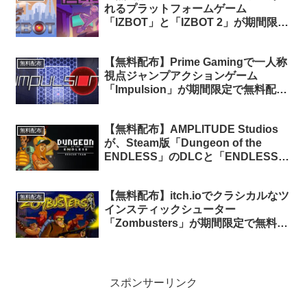
れるプラットフォームゲーム
「IZBOT」と「IZBOT 2」が期間限定
で無料配布中
【無料配布】Prime Gamingで一人称
無料配布
視点ジャンプアクションゲーム
「Impulsion」が期間限定で無料配布
中（Amazon Prime会員限定）
【無料配布】AMPLITUDE Studios
無料配布
が、Steam版「Dungeon of the
ENDLESS」のDLCと「ENDLESS
Space 2」のDLCを無料配布中（要
Games2Getherアカウント）
【無料配布】itch.ioでクラシカルなツ
無料配布
インスティックシューター
「Zombusters」が期間限定で無料配
布中
スポンサーリンク