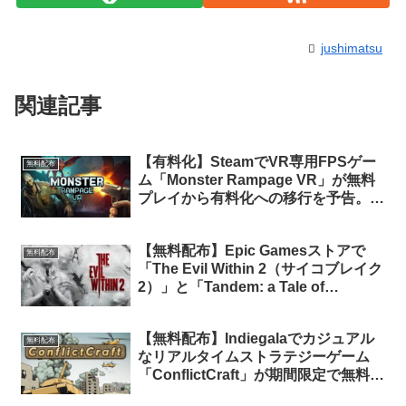
jushimatsu
関連記事
【有料化】SteamでVR専用FPSゲー
無料配布
ム「Monster Rampage VR」が無料
プレイから有料化への移行を予告。今
のうちにライブラリに追加しておけば
永久保有可能
【無料配布】Epic Gamesストアで
無料配布
「The Evil Within 2（サイコブレイク
2）」と「Tandem: a Tale of
Shadows（Tandem：影の物語）」
が期間限定で無料配布中
【無料配布】Indiegalaでカジュアル
無料配布
なリアルタイムストラテジーゲーム
「ConflictCraft」が期間限定で無料配
布中