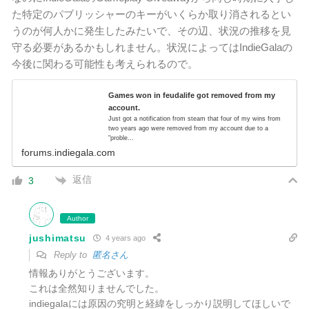
た特定のパブリッシャーのキーがいくらか取り消されるとい
うのが何人かに発生したみたいで、その辺、状況の推移を見
守る必要があるかもしれません。状況によってはIndieGalaの
今後に関わる可能性も考えられるので。
Games won in feudalife got removed from my
account.
Just got a notification from steam that four of my wins from
two years ago were removed from my account due to a
"proble...
forums.indiegala.com
返信
3
Author
jushimatsu
4 years ago
Reply to
匿名さん
情報ありがとうございます。
これは全然知りませんでした。
indiegalaには原因の究明と経緯をしっかり説明してほしいで