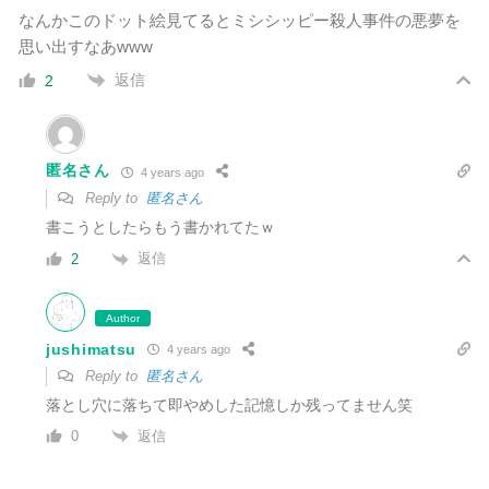
なんかこのドット絵見てるとミシシッピー殺人事件の悪夢を
思い出すなあwww
返信
2
匿名さん
4 years ago
Reply to
匿名さん
書こうとしたらもう書かれてたｗ
返信
2
Author
jushimatsu
4 years ago
Reply to
匿名さん
落とし穴に落ちて即やめした記憶しか残ってません笑
返信
0