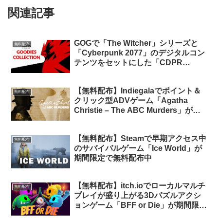
関連記事
GOGで「The Witcher」シリーズと
無料配布
「Cyberpunk 2077」のデジタルコン
テンツをセットにした「CDPR
Goodie Pack」が期間限定で無料配布
中
【無料配布】Indiegalaでポイント＆
無料配布
クリック型ADVゲーム「Agatha
Christie – The ABC Murders」が期
間限定で無料配布中（再配布）
【無料配布】Steamで早期アクセス中
無料配布
のサバイバルゲーム「Ice World」が
期間限定で無料配布中
【無料配布】itch.ioでローカルマルチ
無料配布
プレイが盛り上がる3Dパズルアクシ
ョンゲーム「BFF or Die」が期間限定
で無料配布中