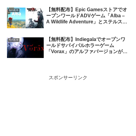
【無料配布】Epic Gamesストアでオ
無料配布
ープンワールドADVゲーム「Alba –
A Wildlife Adventure」とステルスス
トラテジーゲーム「Shadow Tactics:
Blades of the Shogun」が期間限定
【無料配布】Indiegalaでオープンワ
で無料配布中
無料配布
ールドサバイバルホラーゲーム
「Vorax」のアルファバージョンが期
間限定で無料配布中（再配布）
スポンサーリンク