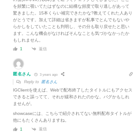
を頻繁に覗いてたはずなのに結構な頻度で取り逃しがあって
驚きました。15本くらい補完できたかな?教えてくれた人あり
がとうです。加えて詳細は省きますが私事でとんでもないや
らかしをしていたことも判明し、その分も取り戻せたと思い
ます。こんな機会がなければそんなことも気づかなかったか
もしれません。
返信
1
匿名さん
3 years ago
Reply to
匿名さん
IGClientを使えば、Webで配布終了したタイトルにもアクセス
できると謳ってて、それが緩和されたのかな。バグかもしれ
ませんが。
showcaseには、こちらで紹介されてない無料配布タイトルが
他にもたくさんありますね。
返信
1