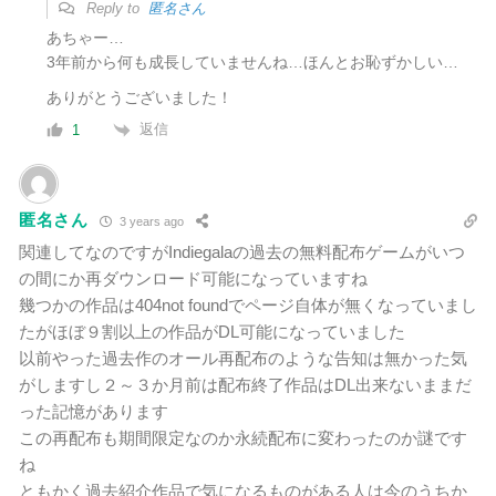
Reply to
匿名さん
あちゃー…
3年前から何も成長していませんね…ほんとお恥ずかしい…
ありがとうございました！
返信
1
匿名さん
3 years ago
関連してなのですがIndiegalaの過去の無料配布ゲームがいつ
の間にか再ダウンロード可能になっていますね
幾つかの作品は404not foundでページ自体が無くなっていまし
たがほぼ９割以上の作品がDL可能になっていました
以前やった過去作のオール再配布のような告知は無かった気
がしますし２～３か月前は配布終了作品はDL出来ないままだ
った記憶があります
この再配布も期間限定なのか永続配布に変わったのか謎です
ね
ともかく過去紹介作品で気になるものがある人は今のうちか