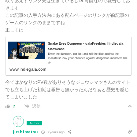
取りあえずリンク先は生きているしDL可能なので報告してお
きます
この記事の入手方法内にある配布ページのリンクが前記事の
ゲームのリンクのままですね
正しくは
Snake Eyes Dungeon - galaFreebies | Indiegala
Showcase
Enter the dungeon, get lost and roll the dice against the
monsters! Play your chances against dangerous monsters like
gh...
www.indiegala.com
今ではかなりのPV数がありそうなジュウシマツさんのサイト
でも立ち上げた初期は報告も無かったんだなぁと歴史を感じ
てしまいました
返信
2
Author
jushimatsu
3 years ago