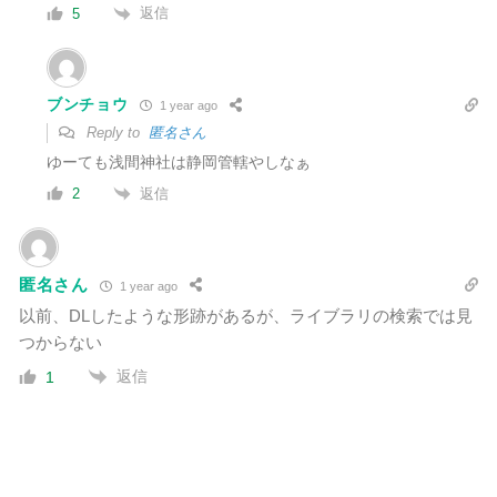
返信
5
ブンチョウ
1 year ago
Reply to
匿名さん
ゆーても浅間神社は静岡管轄やしなぁ
返信
2
匿名さん
1 year ago
以前、DLしたような形跡があるが、ライブラリの検索では見
つからない
返信
1