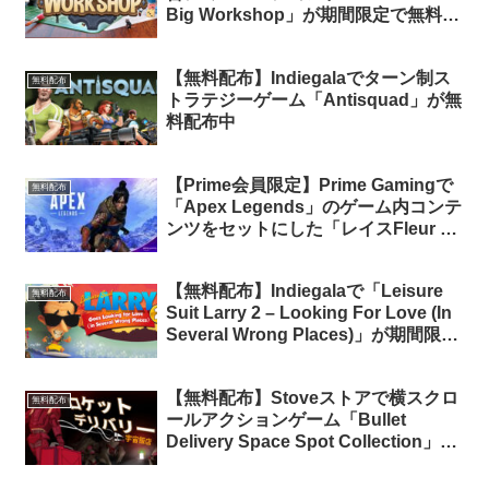
Big Workshop」が期間限定で無料配
布中（Amazon Prime会員限定）
【無料配布】Indiegalaでターン制ス
無料配布
トラテジーゲーム「Antisquad」が無
料配布中
【Prime会員限定】Prime Gamingで
無料配布
「Apex Legends」のゲーム内コンテ
ンツをセットにした「レイスFleur De
Lethal バンドル」が期間限定で無料
配布中
【無料配布】Indiegalaで「Leisure
無料配布
Suit Larry 2 – Looking For Love (In
Several Wrong Places)」が期間限定
で無料配布中（再配布）
【無料配布】Stoveストアで横スクロ
無料配布
ールアクションゲーム「Bullet
Delivery Space Spot Collection」が
期間限定で無料配布中