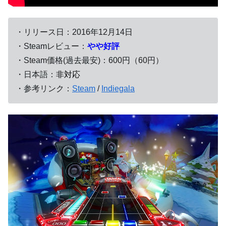
・リリース日：2016年12月14日
・Steamレビュー：
やや好評
・Steam価格(過去最安)：600円（60円）
・日本語：
非対応
・参考リンク：
Steam
/
Indiegala