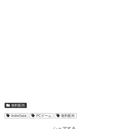
無料配布
IndieGala
PCゲーム
無料配布
シェアする