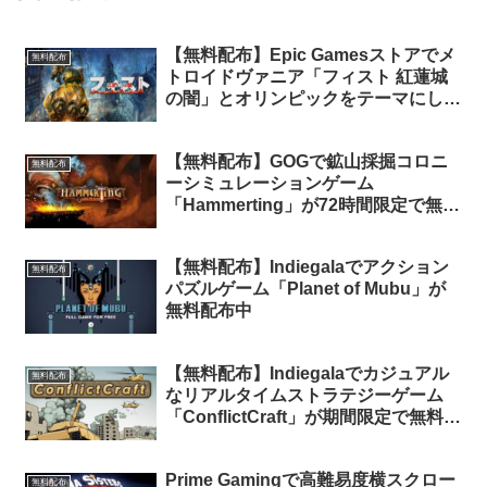
【無料配布】Epic Gamesストアでメ
無料配布
トロイドヴァニア「フィスト 紅蓮城
の闇」とオリンピックをテーマにした
ゲーム「Olympics Go! Paris 2024」
の「限定衣装パック」が期間限定で無
【無料配布】GOGで鉱山採掘コロニ
料配布中
無料配布
ーシミュレーションゲーム
「Hammerting」が72時間限定で無料
配布中
【無料配布】Indiegalaでアクション
無料配布
パズルゲーム「Planet of Mubu」が
無料配布中
【無料配布】Indiegalaでカジュアル
無料配布
なリアルタイムストラテジーゲーム
「ConflictCraft」が期間限定で無料配
布中
Prime Gamingで高難易度横スクロー
無料配布