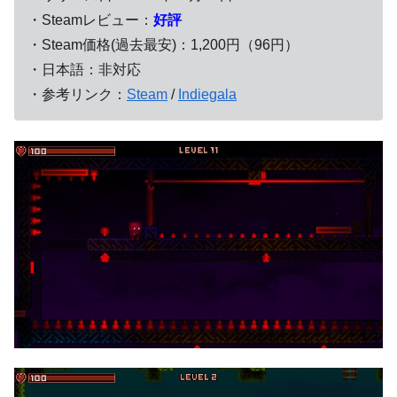
・Steamレビュー：
好評
・Steam価格(過去最安)：1,200円（96円）
・日本語：非対応
・参考リンク：
Steam
/
Indiegala