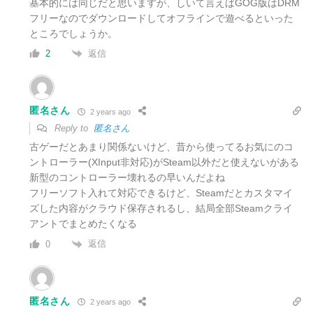
基本的には同じだと思いますが、しいて言えばGOG版はDRM
フリーなのでダウンロードしてオフラインで遊べるといった
ところでしょうか。
返信
2
匿名さん
2 years ago
Reply to
匿名さん
古ゲーだとあまり関係ないけど、昔から使ってるお気にのコ
ントローラー(XInput非対応)がSteam以外だと使えないがある
新型のコントローラー壊れるの早いんだよね
フリーソフト入れて対応できるけど、Steamだとカスタマイ
ズした内容がクラウド保存されるし、結局全部Steamクライ
アントでまとめたくなる
返信
0
匿名さん
2 years ago