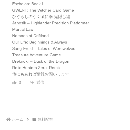
Eschalon: Book I
GWENT: The Witcher Card Game
ひぐらしのなく頃に奉 鬼隠し編
Janosik – Highlander Precision Platformer
Martial Law
Nomads of Driftland
Our Life: Beginnings & Always
Sang-Froid – Tales of Werewolves
Treasure Adventure Game
Drekirokr – Dusk of the Dragon
Relic Hunters Zero: Remix
他にもあれば情報お願いします
返信
0
ホーム
無料配布