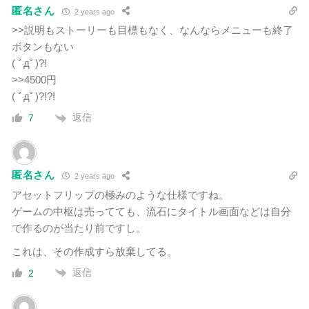
匿名さん
2 years ago
>>説明もストーリーも目標もなく、なんならメニューも終了
ボタンもない
( ﾟдﾟ)?!
>>4500円
( ﾟдﾟ)?!?!
返信
7
匿名さん
2 years ago
アセットフリップの極みのような仕様ですね。
ゲームの中枢は売ってても、流石にタイトル画面などは自分
で作るのが当たり前ですし。
これは、その作成すら放棄してる。
返信
2