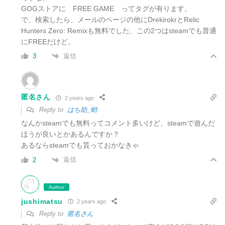
GOGストアに FREE GAME ってタグが有ります。
で、検索したら、メールのページの他にDrekirokrとRelic
Hunters Zero: Remixも無料でした、この2つはsteamでも普通
にFREEだけど。
返信
3
匿名さん
2 years ago
Reply to
はち助_蛸
なんかsteamでも無料ってコメント多いけど、steamで遊んだ
ほうが良いとかあるんですか？
あるならsteamでも貰っておかなきゃ
返信
2
Author
jushimatsu
2 years ago
Reply to
匿名さん