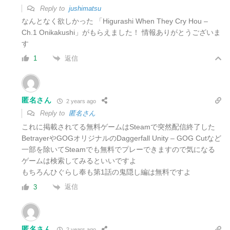
Reply to
jushimatsu
なんとなく欲しかった 「Higurashi When They Cry Hou –
Ch.1 Onikakushi」がもらえました！ 情報ありがとうございま
す
返信
1
匿名さん
2 years ago
Reply to
匿名さん
これに掲載されてる無料ゲームはSteamで突然配信終了した
BetrayerやGOGオリジナルのDaggerfall Unity – GOG Cutなど
一部を除いてSteamでも無料でプレーできますので気になる
ゲームは検索してみるといいですよ
もちろんひぐらし奉も第1話の鬼隠し編は無料ですよ
返信
3
匿名さん
2 years ago