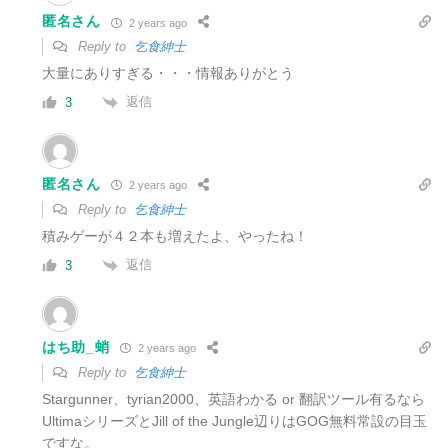
匿名さん
2 years ago
Reply to
乞食紳士
大量にありすぎる・・・情報ありがとう
返信
3
匿名さん
2 years ago
Reply to
乞食紳士
積みゲーが４２本も増えたよ、やったね！
返信
3
はち助_蛸
2 years ago
Reply to
乞食紳士
Stargunner、tyrian2000、英語わかる or 翻訳ツール有るなら
UltimaシリーズとJill of the Jungle辺りはGOG無料常設の目玉
ですな。