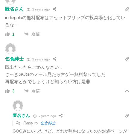
匿名さん
2 years ago
indiegalaの無料配布はアセットフリップの投棄場と化してい
るな…
返信
1
乞食紳士
2 years ago
既出だったらごめんなさい！
さっきGOGのメール見たら古ゲー無料祭りでした
再配布とかでしょうけど知らない方は是非
返信
3
匿名さん
2 years ago
Reply to
乞食紳士
GOGみにいったけど、どれが無料になったのか対処ページが