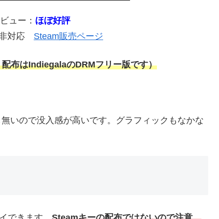
レビュー：
ほぼ好評
本語非対応
Steam販売ページ
布はIndiegalaのDRMフリー版です）
等も無いので没入感が高いです。グラフィックもなかな
レイできます。
Steamキーの配布ではないので注意。