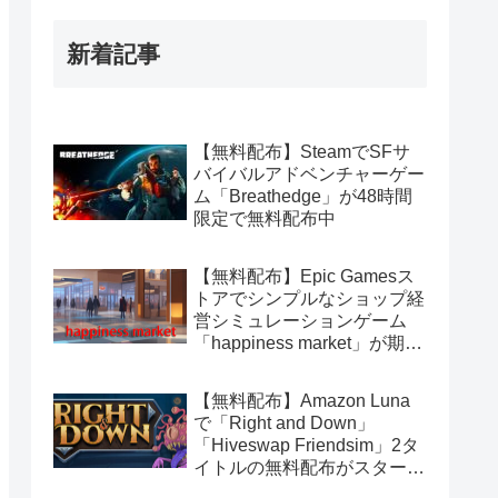
新着記事
【無料配布】SteamでSFサ
バイバルアドベンチャーゲー
ム「Breathedge」が48時間
限定で無料配布中
【無料配布】Epic Gamesス
トアでシンプルなショップ経
営シミュレーションゲーム
「happiness market」が期間
限定で無料配布中
【無料配布】Amazon Luna
で「Right and Down」
「Hiveswap Friendsim」2タ
イトルの無料配布がスタート
（Amazon Prime会員限定）