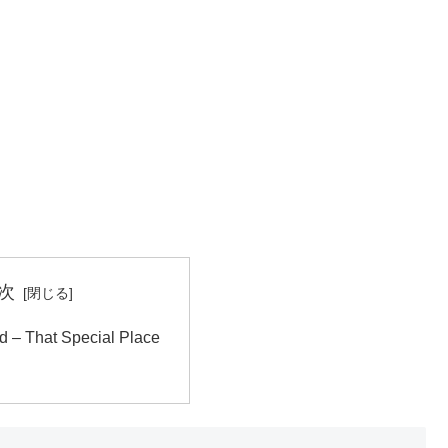
次
d – That Special Place