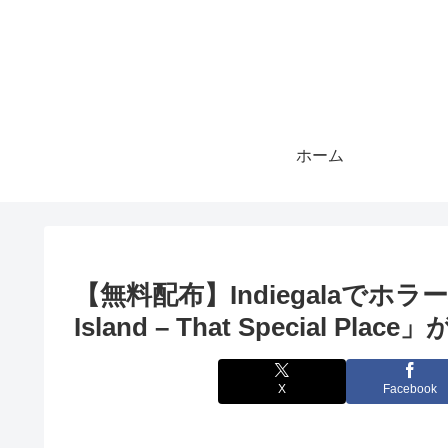
ホーム
【無料配布】Indiegalaでホ
Island – That Special Pl
X
Facebook