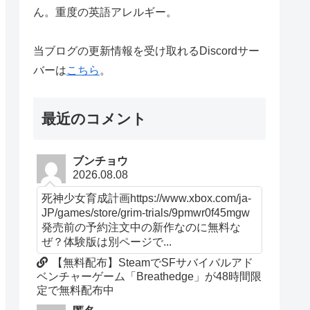
ん。重度の英語アレルギー。
当ブログの更新情報を受け取れるDiscordサー
バーは
こちら
。
最近のコメント
ブンチョウ
2026.08.08
死神少女育成計画https://www.xbox.com/ja-
JP/games/store/grim-trials/9pmwr0f45mgw
発売前の予約注文中の新作なのに無料な
ぜ？体験版は別ページで...
【無料配布】SteamでSFサバイバルアド
ベンチャーゲーム「Breathedge」が48時間限
定で無料配布中