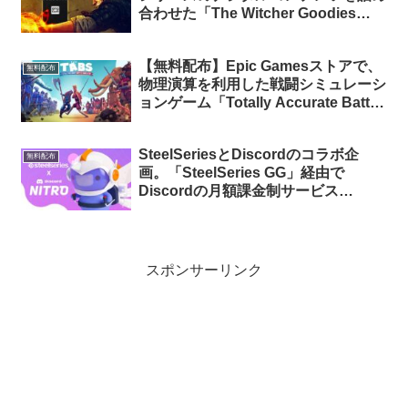
合わせた「The Witcher Goodies
Collection」が72時間限定で無料配布
中
【無料配布】Epic Gamesストアで、
無料配布
物理演算を利用した戦闘シミュレーシ
ョンゲーム「Totally Accurate Battle
Simulator」が無料配布中
SteelSeriesとDiscordのコラボ企
無料配布
画。「SteelSeries GG」経由で
Discordの月額課金制サービス
「Discord Nitro」が3か月間無料に
スポンサーリンク