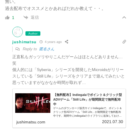
無い。
過去配布でオススメとかあればだれか教えて・・。
返信
1
Author
jushimatsu
4 years ago
Reply to
匿名さん
正直私もガッツリやりこんだゲームはほとんどありません…
笑
個人的には「Syberia」シリーズを開発した
Microidsがリリー
スしている
「Still Life」シリーズをクリアまで遊んでみたいと
思っていますがなかなか時間が取れず…
【無料配布】Indiegalaでポイント＆クリック型
ADVゲーム「Still Life」が期間限定で無料配布
中
ゲームのダウンロード販売サイトIndiegalaで、ポイント＆
クリック型ADVゲーム「Still Life」が期間限定で無料配布
中です。期間中にindiegalaのライブラリに追加しておけ
ば、無料配布終了後でもダウンロードして遊ぶことがで
2021.07.30
jushimatsu.com
き...