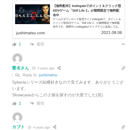
【無料配布】Indiegalaでポイント＆クリック型
ADVゲーム「Still Life 2」が期間限定で無料配
布中
ゲームのダウンロード販売サイトIndiegalaで、ポイント＆
クリック型ADVゲーム「Still Life 2」が期間限定で無料配
布中です。期間中にindiegalaのライブラリに追加しておけ
ば無料配布終了後でもダウンロードして遊ぶことがで...
2021.08.06
jushimatsu.com
返信
1
匿名さん
4 years ago
Reply to
jushimatsu
Syberiaシリーズ結構好きなので見てみます、ありがとうござ
います。
Showcaseからこの２個を探すのが大変でした(笑)
返信
2
カブト
4 years ago