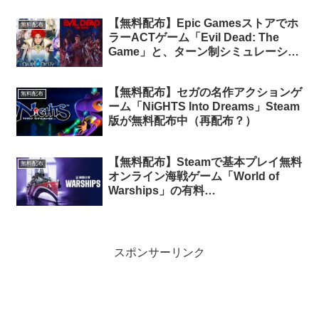
定）
【無料配布】Epic Gamesストアでホ
無料配布
ラーACTゲーム「Evil Dead: The
Game」と、ターン制シミュレーショ
ンRPG「Dark Deity」が期間限定で
無料配布中
【無料配布】セガの名作アクションゲ
無料配布
ーム「NiGHTS Into Dreams」Steam
版が無料配布中（再配布？）
【無料配布】Steamで基本プレイ無料
無料配布
オンライン海戦ゲーム「World of
Warships」の有料
DLC「Marblehead Lima Pack」が期
間限定で無料配布中
スポンサーリンク