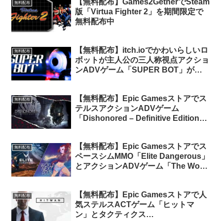
【無料配布】Games2GetherでSteam
無料配布
版「Virtua Fighter 2」を期間限定で
無料配布中
【無料配布】itch.ioでかわいらしいロ
無料配布
ボットが主人公の三人称視点アクショ
ンADVゲーム「SUPER BOT」が期
間限定で無料配布中
【無料配布】Epic Gamesストアでス
無料配布
テルスアクションADVゲーム
「Dishonored – Definitive Edition」
と戦略アクションSTG「Eximius:
Seize the Frontline」が期間限定で無
【無料配布】Epic Gamesストアでス
料配布中
無料配布
ペースシムMMO「Elite Dangerous」
とアクションADVゲーム「The World
Next Door」が期間限定で無料配布中
【無料配布】Epic Gamesストアで人
無料配布
気ステルスACTゲーム「ヒットマ
ン」とタクティクス