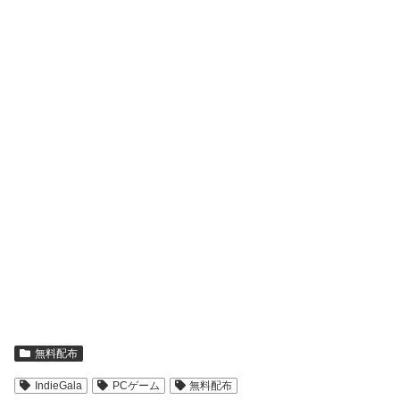
無料配布
IndieGala
PCゲーム
無料配布