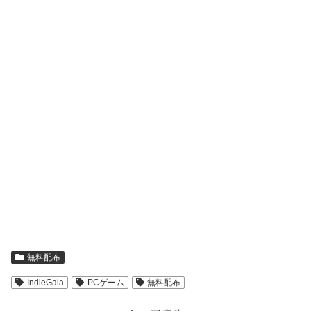
無料配布
IndieGala
PCゲーム
無料配布