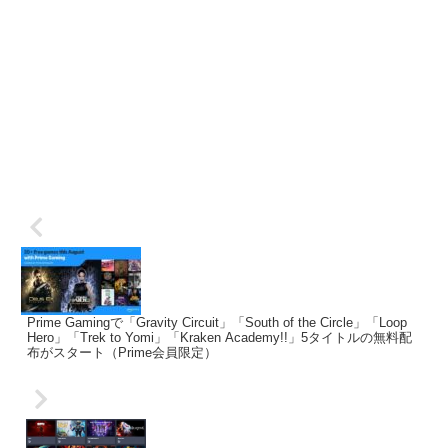
Prime Gamingで「Gravity Circuit」「South of the Circle」「Loop
Hero」「Trek to Yomi」「Kraken Academy!!」5タイトルの無料配
布がスタート（Prime会員限定）