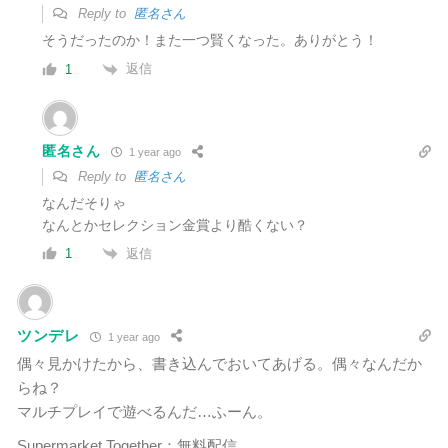
Reply to
匿名さん
そうだったのか！また一つ賢くなった。ありがとう！
返信
1
匿名さん
1 year ago
Reply to
匿名さん
なんだそりゃ
なんとかセレクション金賞より酷くない？
返信
1
ツンデレ
1 year ago
偶々見かけたから、書き込んでおいてあげる。偶々なんだか
らね？
マルチプレイで遊べるんだ…ふーん。
Supermarket Together：無料配信