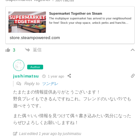
Supermarket Together on Steam
The multiplayer supermarket has arrived to your neighbourhood
for free! Stock your shop space, unlock perks and franchis...
store.steampowered.com
返信
3
Author
jushimatsu
1 year ago
Reply to
ツンデレ
たまたまの情報提供ありがとうございます！
野良プレイもできるんですねこれ。フレンドのいないﾜｼでも
遊べそうです。
また偶々いい情報を見つけて偶々書き込みたい気分になった
らぜひよろしくお願いしますね！
Last edited 1 year ago by jushimatsu