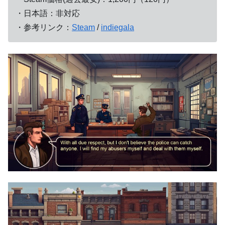
・日本語：非対応
・参考リンク：
Steam
/
indiegala