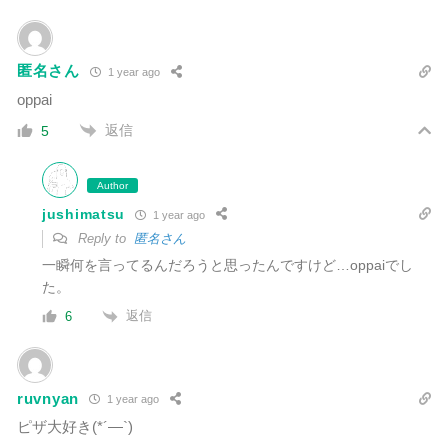
匿名さん
1 year ago
oppai
返信
5
Author
jushimatsu
1 year ago
Reply to
匿名さん
一瞬何を言ってるんだろうと思ったんですけど…oppaiでし
た。
返信
6
ruvnyan
1 year ago
ピザ大好き(*´―`)