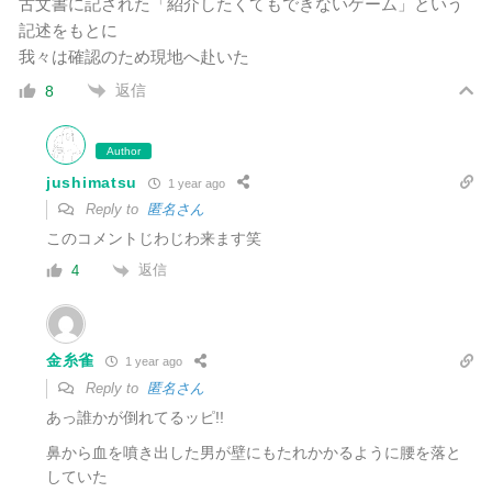
古文書に記された「紹介したくてもできないゲーム」という
記述をもとに
我々は確認のため現地へ赴いた
返信
8
Author
jushimatsu
1 year ago
Reply to
匿名さん
このコメントじわじわ来ます笑
返信
4
金糸雀
1 year ago
Reply to
匿名さん
あっ誰かが倒れてるッピ!!
鼻から血を噴き出した男が壁にもたれかかるように腰を落と
していた