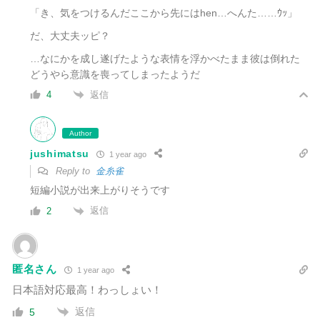
「き、気をつけるんだここから先にはhen…へんた……ｳｯ」
だ、大丈夫ッピ？
…なにかを成し遂げたような表情を浮かべたまま彼は倒れた
どうやら意識を喪ってしまったようだ
返信
4
Author
jushimatsu
1 year ago
Reply to
金糸雀
短編小説が出来上がりそうです
返信
2
匿名さん
1 year ago
日本語対応最高！わっしょい！
返信
5