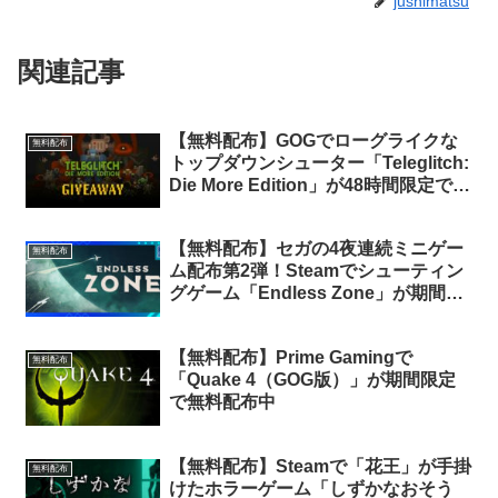
jushimatsu
関連記事
【無料配布】GOGでローグライクな
無料配布
トップダウンシューター「Teleglitch:
Die More Edition」が48時間限定で無
料配布中
【無料配布】セガの4夜連続ミニゲー
無料配布
ム配布第2弾！Steamでシューティン
グゲーム「Endless Zone」が期間限
定で無料配布中
【無料配布】Prime Gamingで
無料配布
「Quake 4（GOG版）」が期間限定
で無料配布中
【無料配布】Steamで「花王」が手掛
無料配布
けたホラーゲーム「しずかなおそう