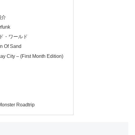
紹介
rfunk
オールド・ワールド
gn Of Sand
y City – (First Month Edition)
Monster Roadtrip