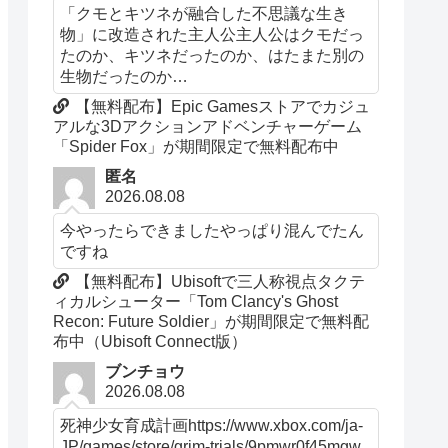
「クモとキツネが融合した不思議な生き
物」に改造された主人公主人公はクモだっ
たのか、キツネだったのか、はたまた別の
生物だったのか…
【無料配布】Epic Gamesストアでカジュ
アルな3Dアクションアドベンチャーゲーム
「Spider Fox」が期間限定で無料配布中
匿名
2026.08.08
今やったらできましたやっぱり混んでたん
ですね
【無料配布】Ubisoftで三人称視点タクテ
ィカルシューター「Tom Clancy's Ghost
Recon: Future Soldier」が期間限定で無料配
布中（Ubisoft Connect版）
ブンチョウ
2026.08.08
死神少女育成計画https://www.xbox.com/ja-
JP/games/store/grim-trials/9pmwr0f45mgw