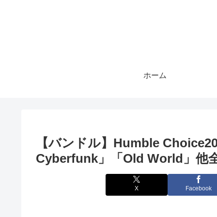
ホーム
【バンドル】Humble Choice
Cyberfunk」「Old Worl
X
Facebook