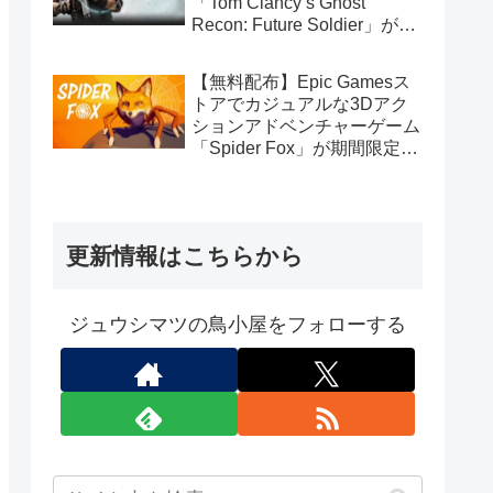
「Tom Clancy’s Ghost
Recon: Future Soldier」が期
間限定で無料配布中（Ubisoft
Connect版）
【無料配布】Epic Gamesス
トアでカジュアルな3Dアク
ションアドベンチャーゲーム
「Spider Fox」が期間限定で
無料配布中
更新情報はこちらから
ジュウシマツの鳥小屋をフォローする