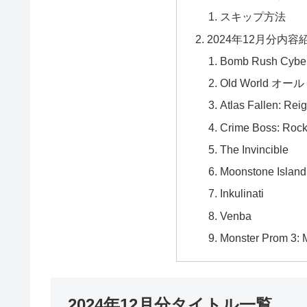
スキップ方法
2024年12月分内容
Bomb Rush Cybe
Old World 
Atlas Fallen: Rei
Crime Boss: Rocka
The Invincible
Moonstone Island
Inkulinati
Venba
Monster Prom 3: 
2024年12月分タイトル一覧