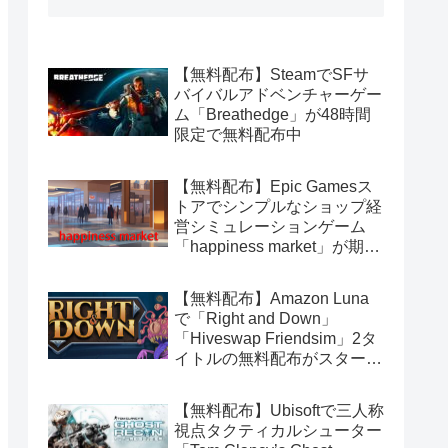
【無料配布】SteamでSFサ
バイバルアドベンチャーゲー
ム「Breathedge」が48時間
限定で無料配布中
【無料配布】Epic Gamesス
トアでシンプルなショップ経
営シミュレーションゲーム
「happiness market」が期間
限定で無料配布中
【無料配布】Amazon Luna
で「Right and Down」
「Hiveswap Friendsim」2タ
イトルの無料配布がスタート
（Amazon Prime会員限定）
【無料配布】Ubisoftで三人称
視点タクティカルシューター