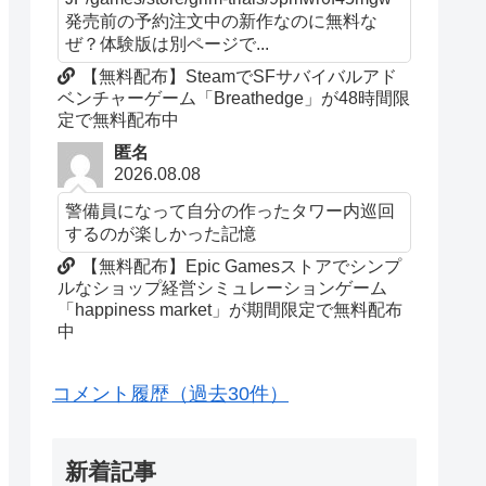
発売前の予約注文中の新作なのに無料な
ぜ？体験版は別ページで...
【無料配布】SteamでSFサバイバルアド
ベンチャーゲーム「Breathedge」が48時間限
定で無料配布中
匿名
2026.08.08
警備員になって自分の作ったタワー内巡回
するのが楽しかった記憶
【無料配布】Epic Gamesストアでシンプ
ルなショップ経営シミュレーションゲーム
「happiness market」が期間限定で無料配布
中
コメント履歴（過去30件）
新着記事